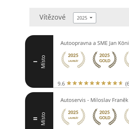
Vítězové
2025
Autoopravna a SME Jan Kön
Místo
I
9.6
(
Autoservis - Miloslav Franěk
Místo
II