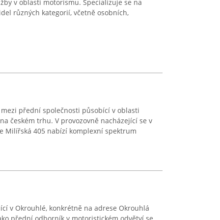
žby v oblasti motorismu. Specializuje se na
del různých kategorií, včetně osobních,
 mezi přední společnosti působící v oblasti
na českém trhu. V provozovně nacházející se v
e Milířská 405 nabízí komplexní spektrum
cí v Okrouhlé, konkrétně na adrese Okrouhlá
jako přední odborník v motoristickém odvětví se