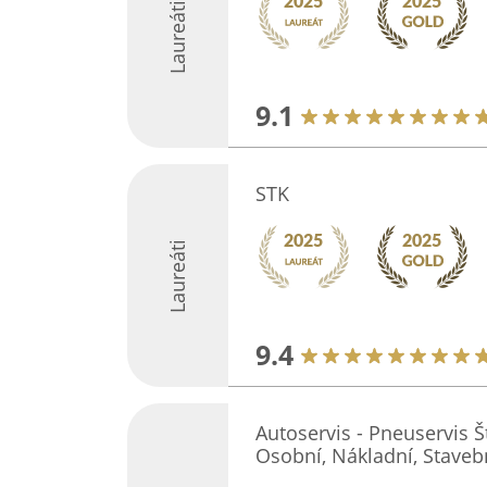
Laureáti
9.1
STK
Laureáti
9.4
Autoservis - Pneuservis Š
Osobní, Nákladní, Stavebn