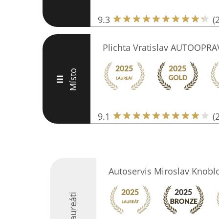
9.3
(
Plichta Vratislav AUTOOPR
Místo
III
9.1
(
Autoservis Miroslav Knobl
Laureáti