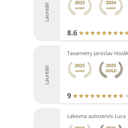
Laureáti
8.6
Taxametry Jaroslav Hozá
Laureáti
9
Lakovna autoservis Luca