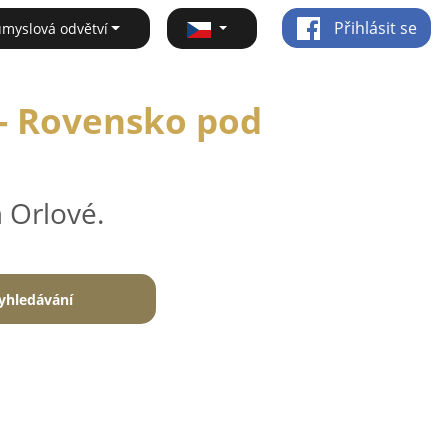
Přihlásit se
ůmyslová odvětví
 - Rovensko pod
 Orlové.
yhledávání