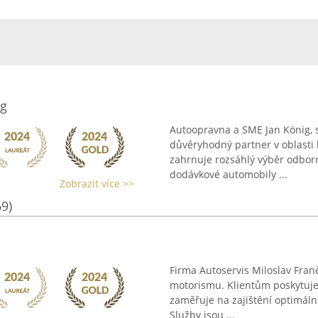
ig
Autoopravna a SME Jan König, s
důvěryhodný partner v oblasti 
zahrnuje rozsáhlý výběr odborný
dodávkové automobily ...
Zobrazit více >>
69)
Firma Autoservis Miloslav Franě
motorismu. Klientům poskytuje
zaměřuje na zajištění optimáln
Služby jsou ...