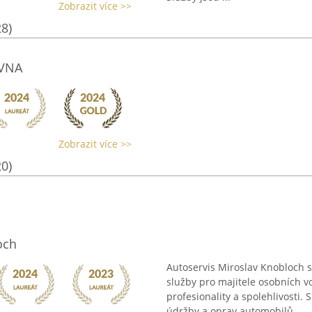
Zobrazit více >>
28)
AVNA
Zobrazit více >>
20)
och
Autoservis Miroslav Knobloch s
služby pro majitele osobních 
profesionality a spolehlivosti.
údržby a oprav automobilů, ...