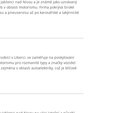
Jablonci nad Nisou a je známé jako uznávaný
b v oblasti motorismu. Firma pokrývá široké
su a pneuservisu až po karosářské a lakýrnické
působící v Liberci, se zaměřuje na poskytování
torismu pro rozmanité typy a značky vozidel.
zejména v oblasti autoelektriky, což je klíčové
 v Jablonci nad Nisou na ulici Jateční a působí