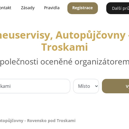
ontakt
Zásady
Pravidla
Registrace
Další pr
neuservisy, Autopůjčovny
Troskami
 společnosti oceněné organizátorem
V
Autopůjčovny - Rovensko pod Troskami