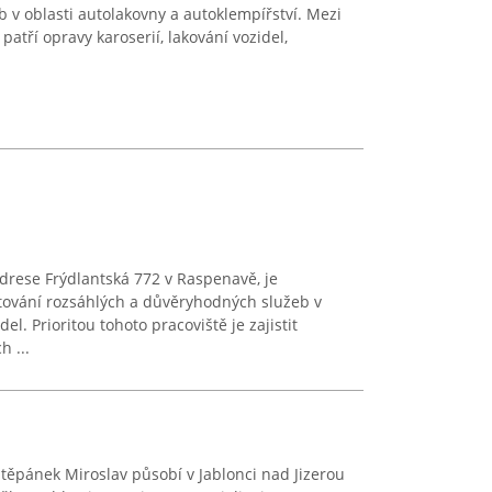
 v oblasti autolakovny a autoklempířství. Mezi
 patří opravy karoserií, lakování vozidel,
adrese Frýdlantská 772 v Raspenavě, je
ování rozsáhlých a důvěryhodných služeb v
el. Prioritou tohoto pracoviště je zajistit
 ...
Štěpánek Miroslav působí v Jablonci nad Jizerou