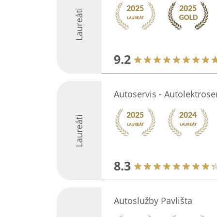
Laureáti
9.2
Autoservis - Autolektroser
Laureáti
8.3
Autoslužby Pavlišta