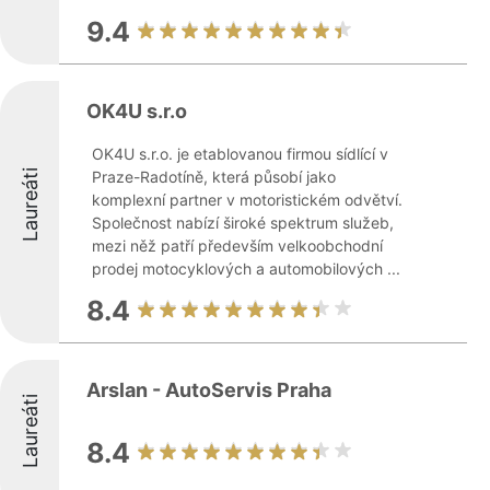
9.4
OK4U s.r.o
OK4U s.r.o. je etablovanou firmou sídlící v
Laureáti
Praze-Radotíně, která působí jako
komplexní partner v motoristickém odvětví.
Společnost nabízí široké spektrum služeb,
mezi něž patří především velkoobchodní
prodej motocyklových a automobilových ...
8.4
Arslan - AutoServis Praha
Laureáti
8.4