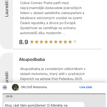
Laureáti
Cobra Connex Praha patří mezi
nejvýznamnější dodavatele pokročilých
řešení v oblasti satelitního zabezpečení a
lokalizace odcizených vozidel na území
České republiky a široce po Evropě.
Společnost se zaměřuje na ochranu
automobilů díky moderním ...
8.9
Akupodbaba
Akupodbaba je zavedeným odborníkem v
Laureáti
oblasti motorismu, který sídlí v pražských
Dejvicích na adrese Pod Paťankou 30/5.
Firma se specializuje na komplexní služby
ORLOVÉ Motorismu
Live chat
spojené s akumulátory, zahrnující prodej,
profesionální instalaci a důsledný servis. ...
09:09
9.8
Ahoj, rádi Vám pomůžeme! 🙂 Klikněte na