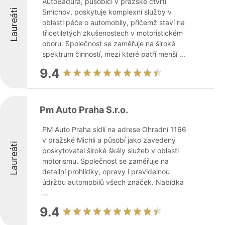
AutoBaďura, působící v pražské čtvrti
Laureáti
Smíchov, poskytuje komplexní služby v
oblasti péče o automobily, přičemž staví na
třicetiletých zkušenostech v motoristickém
oboru. Společnost se zaměřuje na široké
spektrum činností, mezi které patří menší ...
9.4
Pm Auto Praha S.r.o.
PM Auto Praha sídlí na adrese Ohradní 1166
v pražské Michli a působí jako zavedený
Laureáti
poskytovatel široké škály služeb v oblasti
motorismu. Společnost se zaměřuje na
detailní prohlídky, opravy i pravidelnou
údržbu automobilů všech značek. Nabídka
...
9.4