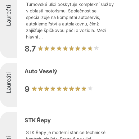
Turnovské ulici poskytuje komplexní služby
Laureáti
v oblasti motorismu. Společnost se
specializuje na kompletní autoservis,
autoklempířství a autolakovnu, čímž
zajišťuje špičkovou péči o vozidla. Mezi
hlavní ...
8.7
Auto Veselý
Laureáti
9
STK Řepy
STK Řepy je moderní stanice technické
kontroly sídlící v Praze 6 na ulici