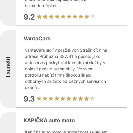
nejmodernějšími ...
9.2
VantaCars
VantaCars sídlí v pražských Strašnicích na
adrese Průběžná 387/41 a působí jako
Laureáti
autoservis poskytující komplexní služby v
oblasti péče o automobily. Ve svém
portfoliu nabízí firma širokou škálu
odborných služeb: od běžných servisních
úkonů ...
9.3
KAPIČKA auto moto
Kapička auto moto je společnost se sídlem