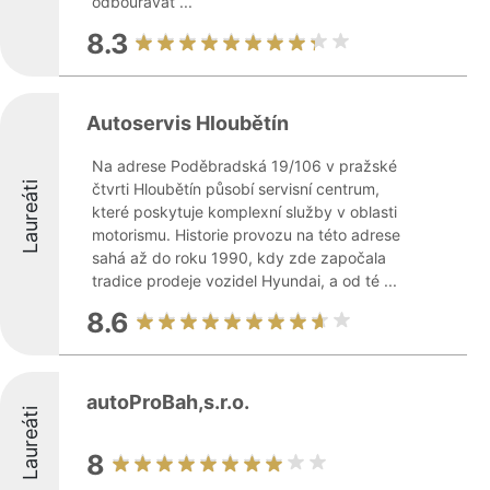
odbourávat ...
8.3
Autoservis Hloubětín
Na adrese Poděbradská 19/106 v pražské
Laureáti
čtvrti Hloubětín působí servisní centrum,
které poskytuje komplexní služby v oblasti
motorismu. Historie provozu na této adrese
sahá až do roku 1990, kdy zde započala
tradice prodeje vozidel Hyundai, a od té ...
8.6
autoProBah,s.r.o.
Laureáti
8