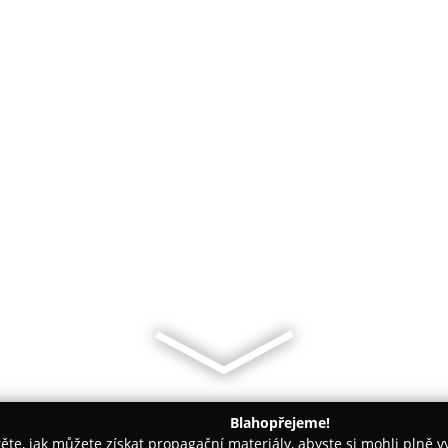
Blahopřejeme!
těte, jak můžete získat propagační materiály, abyste si mohli plně 