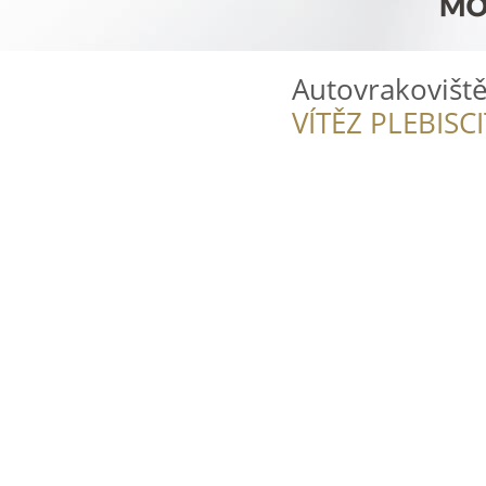
Autovrakovišt
VÍTĚZ PLEBISC