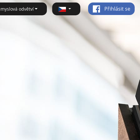
Přihlásit se
ůmyslová odvětví