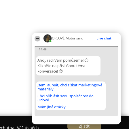
ORLOVÉ Motorismu
Live chat
14:46
Ahoj, rádi Vám pomůžeme! 🙂
Klikněte na příslušnou téma
konverzace! 🙂
Jsem laureát, chci získat marketingové
materiály.
Chci přihlásit svou společnost do
Orlové.
Mám jiné otázky.
Zjistit
vychutnat Váš úspěch.