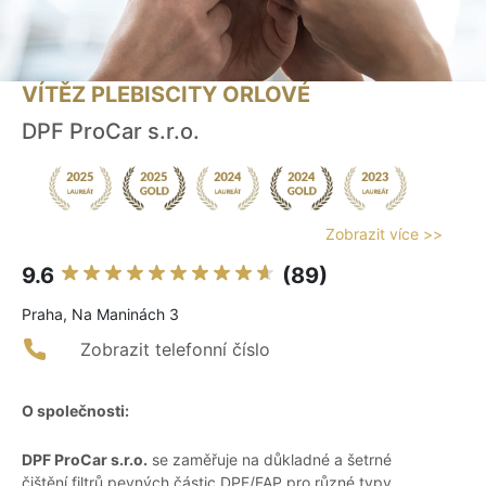
VÍTĚZ PLEBISCITY ORLOVÉ
DPF ProCar s.r.o.
Zobrazit více >>
9.6
(89)
Praha, Na Maninách 3
Zobrazit telefonní číslo
O společnosti:
DPF ProCar s.r.o.
se zaměřuje na důkladné a šetrné
čištění filtrů pevných částic DPF/FAP pro různé typy