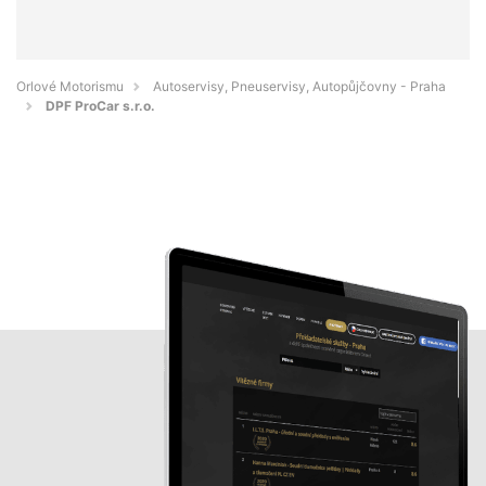
Orlové Motorismu
Autoservisy, Pneuservisy, Autopůjčovny - Praha
DPF ProCar s.r.o.