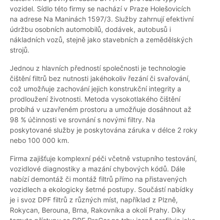
vozidel. Sídlo této firmy se nachází v Praze Holešovicích
na adrese Na Maninách 1597/3. Služby zahrnují efektivní
údržbu osobních automobilů, dodávek, autobusů i
nákladních vozů, stejně jako stavebních a zemědělských
strojů.
Jednou z hlavních předností společnosti je technologie
čištění filtrů bez nutnosti jakéhokoliv řezání či svařování,
což umožňuje zachování jejich konstrukční integrity a
prodloužení životnosti. Metoda vysokotlakého čištění
probíhá v uzavřeném prostoru a umožňuje dosáhnout až
98 % účinnosti ve srovnání s novými filtry. Na
poskytované služby je poskytována záruka v délce 2 roky
nebo 100 000 km.
Firma zajišťuje komplexní péči včetně vstupního testování,
vozidlové diagnostiky a mazání chybových kódů. Dále
nabízí demontáž či montáž filtrů přímo na přistavených
vozidlech a ekologicky šetrné postupy. Součástí nabídky
je i svoz DPF filtrů z různých míst, například z Plzně,
Rokycan, Berouna, Brna, Rakovníka a okolí Prahy. Díky