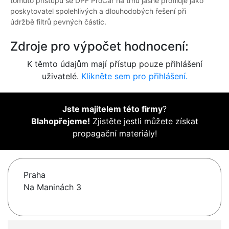
tomuto přístupu se DPF ProCar na trhu jasně profiluje jako
poskytovatel spolehlivých a dlouhodobých řešení při
údržbě filtrů pevných částic.
Zdroje pro výpočet hodnocení:
K těmto údajům mají přístup pouze přihlášení
uživatelé.
Klikněte sem pro přihlášení.
Jste majitelem této firmy
?
Blahopřejeme!
Zjistěte jestli můžete získat
propagační materiály!
Praha
Na Maninách 3