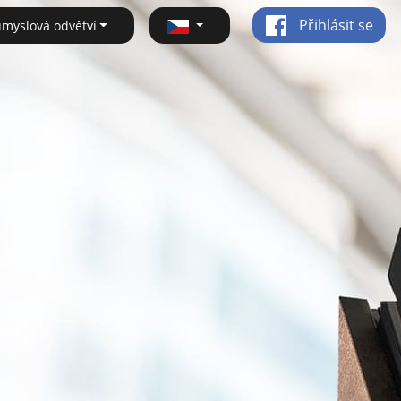
Přihlásit se
ůmyslová odvětví