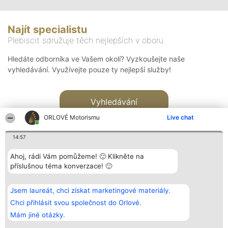
Najít specialistu
Plebiscit sdružuje těch nejlepších v oboru
Hledáte odborníka ve Vašem okolí? Vyzkoušejte naše
vyhledávání. Využívejte pouze ty nejlepší služby!
Vyhledávání
ORLOVÉ Motorismu
Live chat
14:57
Ahoj, rádi Vám pomůžeme! 🙂 Klikněte na
příslušnou téma konverzace! 🙂
Organizátor hlasování
Plebiscyt
Kontakt
Bright Side Solutions sp. z o.
Vítězové
Kontakt
Jsem laureát, chci získat marketingové materiály.
o. sp. k.
Seznam všech
ul. Ruska 22
laureátů
Chci přihlásit svou společnost do Orlové.
Wrocław 50-079
Zásady
Mám jiné otázky.
KRS 0000749100 | Regon
Pravidla
381313360 | NIP 8943132676
Zásady