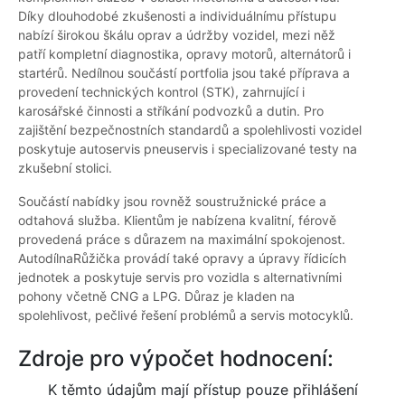
Díky dlouhodobé zkušenosti a individuálnímu přístupu
nabízí širokou škálu oprav a údržby vozidel, mezi něž
patří kompletní diagnostika, opravy motorů, alternátorů i
startérů. Nedílnou součástí portfolia jsou také příprava a
provedení technických kontrol (STK), zahrnující i
karosářské činnosti a stříkání podvozků a dutin. Pro
zajištění bezpečnostních standardů a spolehlivosti vozidel
poskytuje autoservis pneuservis i specializované testy na
zkušební stolici.
Součástí nabídky jsou rovněž soustružnické práce a
odtahová služba. Klientům je nabízena kvalitní, férově
provedená práce s důrazem na maximální spokojenost.
AutodílnaRůžička provádí také opravy a úpravy řídicích
jednotek a poskytuje servis pro vozidla s alternativními
pohony včetně CNG a LPG. Důraz je kladen na
spolehlivost, pečlivé řešení problémů a servis motocyklů.
Zdroje pro výpočet hodnocení:
K těmto údajům mají přístup pouze přihlášení