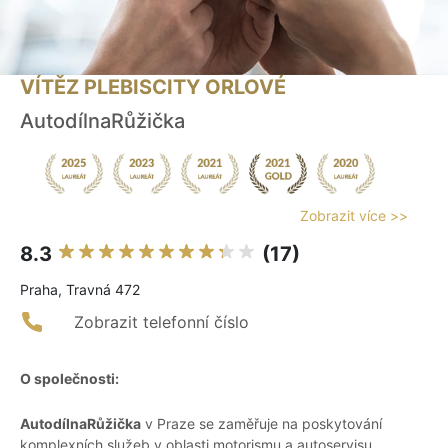
VÍTĚZ PLEBISCITY ORLOVÉ
AutodílnaRůžička
Zobrazit více >>
8.3
(17)
Praha, Travná 472
Zobrazit telefonní číslo
O společnosti:
AutodílnaRůžička
v Praze se zaměřuje na poskytování
komplexních služeb v oblasti motorismu a autoservisu.