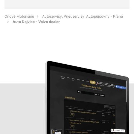
Orlové Motorismu
Autoservisy, Pneuservisy, Autopůjčovny - Praha
Auto Dejvice - Volvo dealer