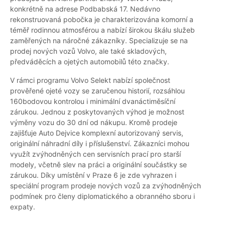
konkrétně na adrese Podbabská 17. Nedávno
rekonstruovaná pobočka je charakterizována komorní a
téměř rodinnou atmosférou a nabízí širokou škálu služeb
zaměřených na náročné zákazníky. Specializuje se na
prodej nových vozů Volvo, ale také skladových,
předváděcích a ojetých automobilů této značky.
V rámci programu Volvo Selekt nabízí společnost
prověřené ojeté vozy se zaručenou historií, rozsáhlou
160bodovou kontrolou i minimální dvanáctiměsíční
zárukou. Jednou z poskytovaných výhod je možnost
výměny vozu do 30 dní od nákupu. Kromě prodeje
zajišťuje Auto Dejvice komplexní autorizovaný servis,
originální náhradní díly i příslušenství. Zákazníci mohou
využít zvýhodněných cen servisních prací pro starší
modely, včetně slev na práci a originální součástky se
zárukou. Díky umístění v Praze 6 je zde vyhrazen i
speciální program prodeje nových vozů za zvýhodněných
podmínek pro členy diplomatického a obranného sboru i
expaty.