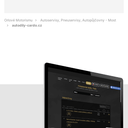
Orlové Motorismu
Autoservisy, Pneuservisy, Autopůjčovny - Most
autodily-cardo.cz