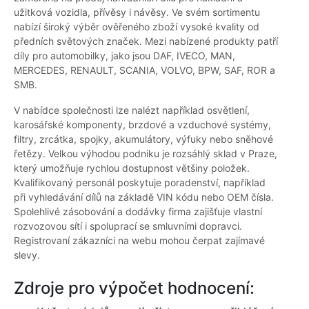
užitková vozidla, přívěsy i návěsy. Ve svém sortimentu
nabízí široký výběr ověřeného zboží vysoké kvality od
předních světových značek. Mezi nabízené produkty patří
díly pro automobilky, jako jsou DAF, IVECO, MAN,
MERCEDES, RENAULT, SCANIA, VOLVO, BPW, SAF, ROR a
SMB.
V nabídce společnosti lze nalézt například osvětlení,
karosářské komponenty, brzdové a vzduchové systémy,
filtry, zrcátka, spojky, akumulátory, výfuky nebo sněhové
řetězy. Velkou výhodou podniku je rozsáhlý sklad v Praze,
který umožňuje rychlou dostupnost většiny položek.
Kvalifikovaný personál poskytuje poradenství, například
při vyhledávání dílů na základě VIN kódu nebo OEM čísla.
Spolehlivé zásobování a dodávky firma zajišťuje vlastní
rozvozovou sítí i spoluprací se smluvními dopravci.
Registrovaní zákazníci na webu mohou čerpat zajímavé
slevy.
Zdroje pro výpočet hodnocení: