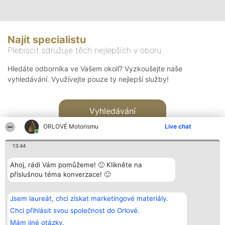
Najít specialistu
Plebiscit sdružuje těch nejlepších v oboru
Hledáte odborníka ve Vašem okolí? Vyzkoušejte naše
vyhledávání. Využívejte pouze ty nejlepší služby!
Vyhledávání
ORLOVÉ Motorismu
Live chat
13:44
Ahoj, rádi Vám pomůžeme! 🙂 Klikněte na
příslušnou téma konverzace! 🙂
Organizátor hlasování
Plebiscyt
Kontakt
Bright Side Solutions sp. z o.
Vítězové
Kontakt
Jsem laureát, chci získat marketingové materiály.
o. sp. k.
Seznam všech
ul. Ruska 22
laureátů
Chci přihlásit svou společnost do Orlové.
Wrocław 50-079
Zásady
Mám jiné otázky.
KRS 0000749100 | Regon
Pravidla