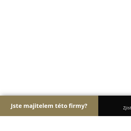
Jste majitelem této firmy?
Zjis
Orlové Motorismu
Autoservisy, Pneuservisy, Au