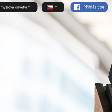
Přihlásit se
ůmyslová odvětví