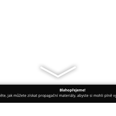
Blahopřejeme!
těte, jak můžete získat propagační materiály, abyste si mohli plně 
topůjčovny - Praha
Ruční mytí aut Praha 6 - Šmakal