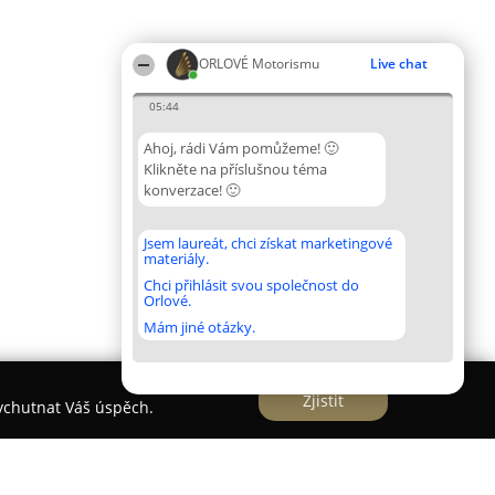
ORLOVÉ Motorismu
Live chat
05:44
Ahoj, rádi Vám pomůžeme! 🙂
Klikněte na příslušnou téma
konverzace! 🙂
Jsem laureát, chci získat marketingové
materiály.
Chci přihlásit svou společnost do
Orlové.
Mám jiné otázky.
Zjistit
vychutnat Váš úspěch.