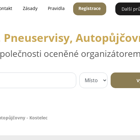
ontakt
Zásady
Pravidla
Registrace
Další pr
, Pneuservisy, Autopůjčovn
 společnosti oceněné organizátorem
V
utopůjčovny - Kostelec