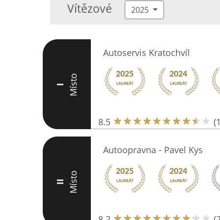
Vítězové
2025
Autoservis Kratochvíl
Místo
I
8.5
(
Autoopravna - Pavel Kys
Místo
II
8.2
(