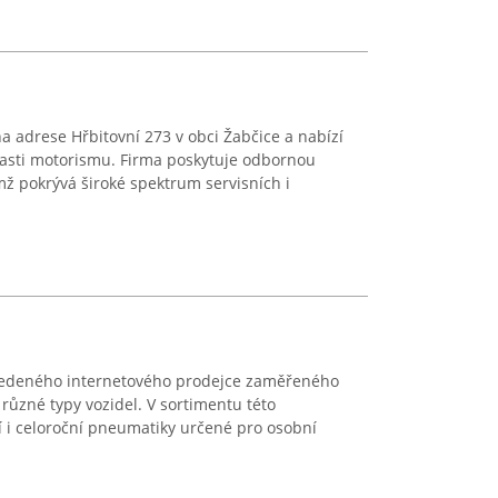
 na adrese Hřbitovní 273 v obci Žabčice a nabízí
lasti motorismu. Firma poskytuje odbornou
mž pokrývá široké spektrum servisních i
vedeného internetového prodejce zaměřeného
různé typy vozidel. V sortimentu této
mní i celoroční pneumatiky určené pro osobní