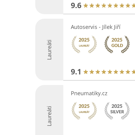
9.6
Autoservis - Jílek Jiří
Laureáti
9.1
Pneumatiky.cz
Laureáti