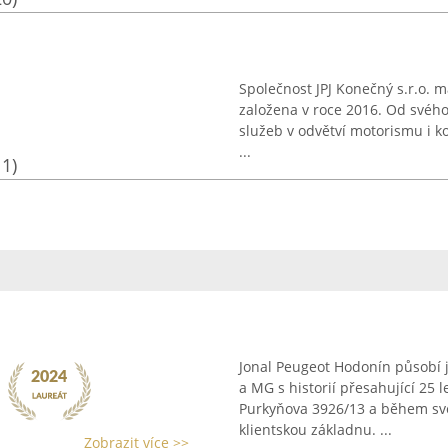
Společnost JPJ Konečný s.r.o. m
založena v roce 2016. Od svéh
služeb v odvětví motorismu i ko
...
11)
Jonal Peugeot Hodonín působí 
a MG s historií přesahující 25 
Purkyňova 3926/13 a během své 
klientskou základnu. ...
Zobrazit více >>