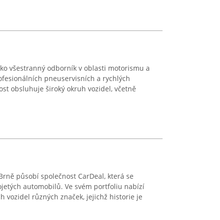
jako všestranný odborník v oblasti motorismu a
ofesionálních pneuservisních a rychlých
ost obsluhuje široký okruh vozidel, včetně
rně působí společnost CarDeal, která se
ojetých automobilů. Ve svém portfoliu nabízí
h vozidel různých značek, jejichž historie je