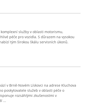
í komplexní služby v oblasti motorismu,
hlivé péče pro vozidla. S důrazem na vysokou
 nabízí tým širokou škálu servisních úkonů.
hází v Brně-Novém Lískovci na adrese Kluchova
 poskytovatele služeb v oblasti péče o
disponuje rozsáhlými zkušenostmi v
 ...