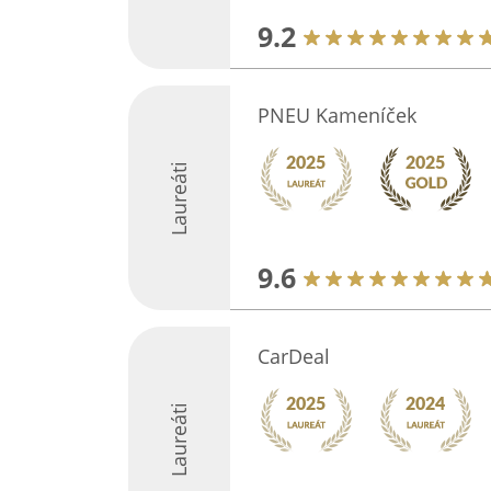
9.2
PNEU Kameníček
Laureáti
9.6
CarDeal
Laureáti