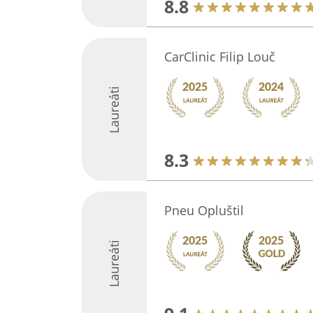
8.8
CarClinic Filip Louč
Laureáti
8.3
Pneu Opluštil
Laureáti