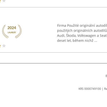
Firma Použité originální autod
použitých originálních autodíl
Audi, Škoda, Volkswagen a Seat
deset let, během nichž ...
B
KRS 0000749100 | R