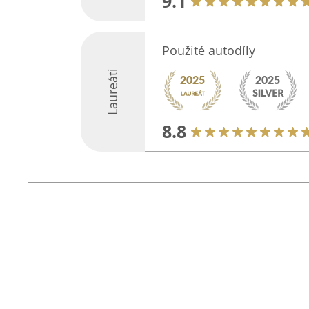
9.1
Použité autodíly
Laureáti
8.8