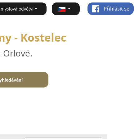
Přihlásit se
ůmyslová odvětví
y - Kostelec
 Orlové.
yhledávání