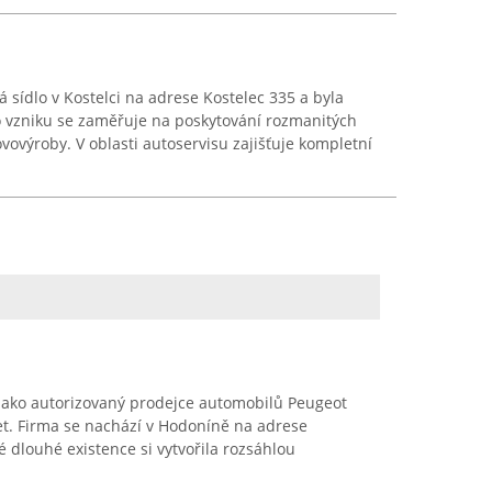
á sídlo v Kostelci na adrese Kostelec 335 a byla
o vzniku se zaměřuje na poskytování rozmanitých
vovýroby. V oblasti autoservisu zajišťuje kompletní
jako autorizovaný prodejce automobilů Peugeot
let. Firma se nachází v Hodoníně na adrese
dlouhé existence si vytvořila rozsáhlou