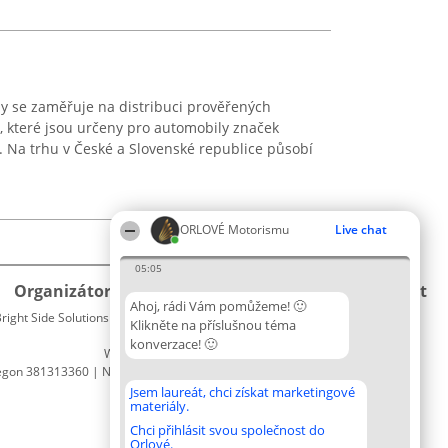
íly se zaměřuje na distribuci prověřených
ů, které jsou určeny pro automobily značek
. Na trhu v České a Slovenské republice působí
ORLOVÉ Motorismu
Live chat
05:05
Organizátor hlasování
Plebiscyt
Kontakt
Ahoj, rádi Vám pomůžeme! 🙂
right Side Solutions sp. z o. o. sp. k.
Vítězové
Kontakt
Klikněte na příslušnou téma
ul. Ruska 22
Seznam
konverzace! 🙂
Wrocław 50-079
všech
egon 381313360 | NIP 8943132676
laureátů
Zásady
Jsem laureát, chci získat marketingové
materiály.
Pravidla
Zásady
Chci přihlásit svou společnost do
Orlové.
ochrany