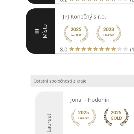
JPJ Konečný s.r.o.
Místo
III
8.0
(
Ostatní společnosti z kraje
Jonal - Hodonín
Laureáti