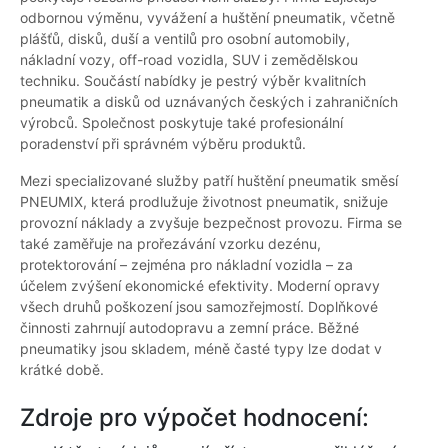
odbornou výměnu, vyvážení a huštění pneumatik, včetně
plášťů, disků, duší a ventilů pro osobní automobily,
nákladní vozy, off-road vozidla, SUV i zemědělskou
techniku. Součástí nabídky je pestrý výběr kvalitních
pneumatik a disků od uznávaných českých i zahraničních
výrobců. Společnost poskytuje také profesionální
poradenství při správném výběru produktů.
Mezi specializované služby patří huštění pneumatik směsí
PNEUMIX, která prodlužuje životnost pneumatik, snižuje
provozní náklady a zvyšuje bezpečnost provozu. Firma se
také zaměřuje na prořezávání vzorku dezénu,
protektorování – zejména pro nákladní vozidla – za
účelem zvýšení ekonomické efektivity. Moderní opravy
všech druhů poškození jsou samozřejmostí. Doplňkové
činnosti zahrnují autodopravu a zemní práce. Běžné
pneumatiky jsou skladem, méně časté typy lze dodat v
krátké době.
Zdroje pro výpočet hodnocení: