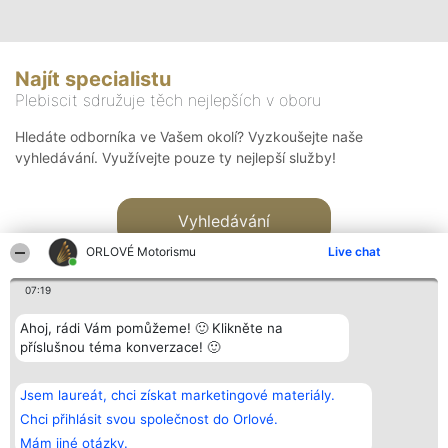
Najít specialistu
Plebiscit sdružuje těch nejlepších v oboru
Hledáte odborníka ve Vašem okolí? Vyzkoušejte naše
vyhledávání. Využívejte pouze ty nejlepší služby!
Vyhledávání
ORLOVÉ Motorismu
Live chat
07:19
Ahoj, rádi Vám pomůžeme! 🙂 Klikněte na
příslušnou téma konverzace! 🙂
Organizátor hlasování
Plebiscyt
Kontakt
Bright Side Solutions sp. z o.
Vítězové
Kontakt
Jsem laureát, chci získat marketingové materiály.
o. sp. k.
Seznam všech
ul. Ruska 22
laureátů
Chci přihlásit svou společnost do Orlové.
Wrocław 50-079
Zásady
Mám jiné otázky.
KRS 0000749100 | Regon
Pravidla