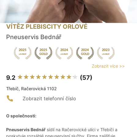
VÍTĚZ PLEBISCITY ORLOVÉ
Pneuservis Bednář
Zobrazit více >>
9.2
(57)
Třebíč, Račerovická 1102
Zobrazit telefonní číslo
O společnosti:
Pneuservis Bednář
sídlí na Račerovické ulici v Třebíči a
poskytuje rozsáhlé pneuservisní služby. Firma zajišťuje