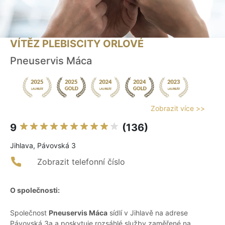
VÍTĚZ PLEBISCITY ORLOVÉ
Pneuservis Máca
Zobrazit více >>
9
(136)
Jihlava, Pávovská 3
Zobrazit telefonní číslo
O společnosti:
Společnost
Pneuservis Máca
sídlí v Jihlavě na adrese
Pávovská 3a a poskytuje rozsáhlé služby zaměřené na