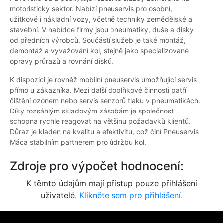
motoristický sektor. Nabízí pneuservis pro osobní,
užitkové i nákladní vozy, včetně techniky zemědělské a
stavební. V nabídce firmy jsou pneumatiky, duše a disky
od předních výrobců. Součástí služeb je také montáž,
demontáž a vyvažování kol, stejně jako specializované
opravy průrazů a rovnání disků.
K dispozici je rovněž mobilní pneuservis umožňující servis
přímo u zákazníka. Mezi další doplňkové činnosti patří
čištění ozónem nebo servis senzorů tlaku v pneumatikách.
Díky rozsáhlým skladovým zásobám je společnost
schopna rychle reagovat na většinu požadavků klientů.
Důraz je kladen na kvalitu a efektivitu, což činí Pneuservis
Máca stabilním partnerem pro údržbu kol.
Zdroje pro výpočet hodnocení:
K těmto údajům mají přístup pouze přihlášení
uživatelé.
Klikněte sem pro přihlášení.