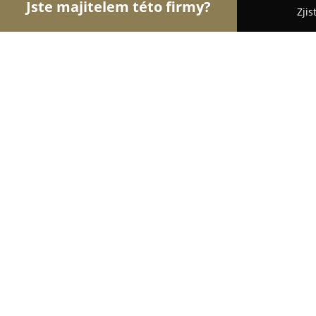
Jste majitelem této firmy?
Zjis
Orlové Motorismu
Autoservisy, Pneuservisy, Aut
Zdeněk Čechák
9.5
(37)
Prostějov, Vrahovická 4412/41
Zobrazit telefonní číslo