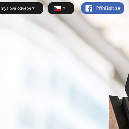
Přihlásit se
ůmyslová odvětví