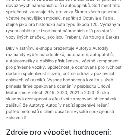
dovozových náhradních dílů i autodoplňků. Sortiment této
společnosti zahrnuje díly pro vozy Škoda všech generací,
včetně nejnovějších modelů, například Octavia a Fabia,
stejně jako pro historická auta typu Škoda 120. Výrazným
rysem nabídky je i sortiment náhradních dílů pro starší
vozy jiných značek, jako jsou Trabant, Wartburg a Barkas.
Díky vlastnímu e-shopu prezentuje Autotyp Autodíly
rozmanitý výběr autodoplňků, autobaterií, autopotahů,
autokosmetiky a dalšího příslušenství, včetně komponent
pro přívěsné vozíky. Společnost je oceňována pro rychlost
dodání i spolehlivost služeb, což se odráží v pozitivních
ohlasech zákazníků. Vysoce hodnocená kvalita služeb
přinesla firmě opakovaná ocenění v plebiscitu Orlové
Motorismu v letech 2019, 2020, 2021 a 2023. Široká
skladová dostupnost a efektivní zpracování objednávek
zajišťují, že Autotyp Autodíly nabízí spolehlivé řešení
potřeb motoristů s cílem dosažení vysoké spokojenosti
zákazníků.
Zdroje pro výpočet hodnocení: