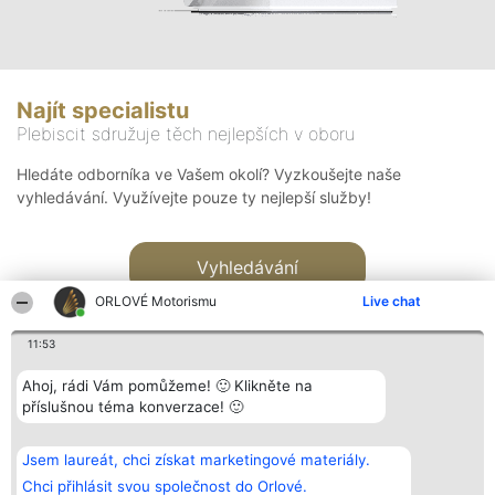
Najít specialistu
Plebiscit sdružuje těch nejlepších v oboru
Hledáte odborníka ve Vašem okolí? Vyzkoušejte naše
vyhledávání. Využívejte pouze ty nejlepší služby!
Vyhledávání
ORLOVÉ Motorismu
Live chat
11:53
Ahoj, rádi Vám pomůžeme! 🙂 Klikněte na
příslušnou téma konverzace! 🙂
Organizátor hlasování
Plebiscyt
Kontakt
Bright Side Solutions sp. z o.
Vítězové
Kontakt
Jsem laureát, chci získat marketingové materiály.
o. sp. k.
Seznam všech
ul. Ruska 22
laureátů
Chci přihlásit svou společnost do Orlové.