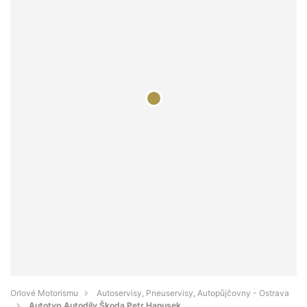
Orlové Motorismu
Autoservisy, Pneuservisy, Autopůjčovny - Ostrava
Autotyp Autodíly Škoda Petr Hanusek