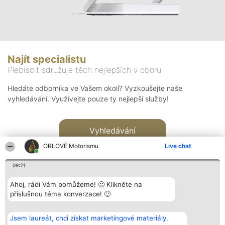
Najít specialistu
Plebiscit sdružuje těch nejlepších v oboru
Hledáte odborníka ve Vašem okolí? Vyzkoušejte naše
vyhledávání. Využívejte pouze ty nejlepší služby!
Vyhledávání
ORLOVÉ Motorismu
Live chat
09:21
Ahoj, rádi Vám pomůžeme! 🙂 Klikněte na
příslušnou téma konverzace! 🙂
Organizátor hlasování
Plebiscyt
Kontakt
Bright Side Solutions sp. z o.
Vítězové
Kontakt
Jsem laureát, chci získat marketingové materiály.
o. sp. k.
Seznam všech