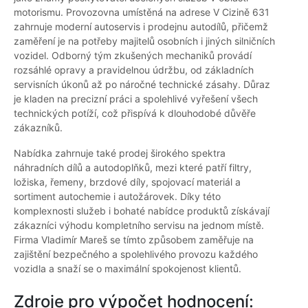
motorismu. Provozovna umístěná na adrese V Cizině 631
zahrnuje moderní autoservis i prodejnu autodílů, přičemž
zaměření je na potřeby majitelů osobních i jiných silničních
vozidel. Odborný tým zkušených mechaniků provádí
rozsáhlé opravy a pravidelnou údržbu, od základních
servisních úkonů až po náročné technické zásahy. Důraz
je kladen na precizní práci a spolehlivé vyřešení všech
technických potíží, což přispívá k dlouhodobé důvěře
zákazníků.
Nabídka zahrnuje také prodej širokého spektra
náhradních dílů a autodoplňků, mezi které patří filtry,
ložiska, řemeny, brzdové díly, spojovací materiál a
sortiment autochemie i autožárovek. Díky této
komplexnosti služeb i bohaté nabídce produktů získávají
zákazníci výhodu kompletního servisu na jednom místě.
Firma Vladimír Mareš se tímto způsobem zaměřuje na
zajištění bezpečného a spolehlivého provozu každého
vozidla a snaží se o maximální spokojenost klientů.
Zdroje pro výpočet hodnocení: