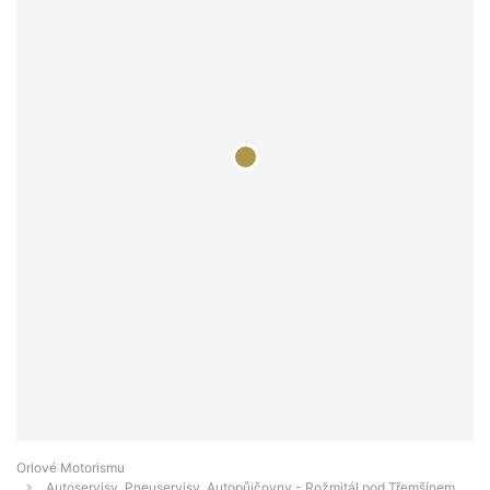
Orlové Motorismu
Autoservisy, Pneuservisy, Autopůjčovny - Rožmitál pod Třemšínem