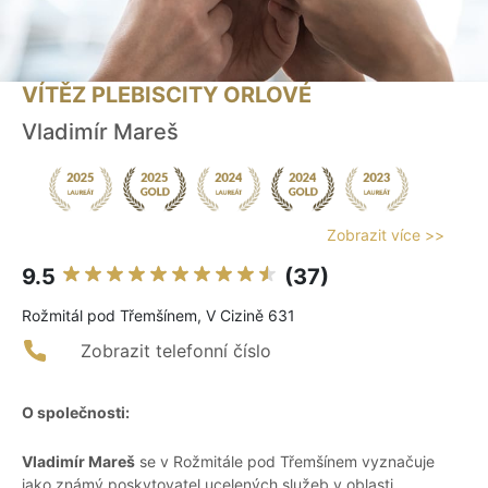
VÍTĚZ PLEBISCITY ORLOVÉ
Vladimír Mareš
Zobrazit více >>
9.5
(37)
Rožmitál pod Třemšínem, V Cizině 631
Zobrazit telefonní číslo
O společnosti:
Vladimír Mareš
se v Rožmitále pod Třemšínem vyznačuje
jako známý poskytovatel ucelených služeb v oblasti