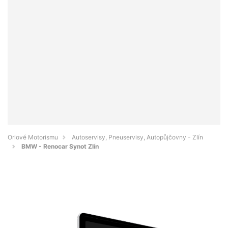
Orlové Motorismu
Autoservisy, Pneuservisy, Autopůjčovny - Zlín
BMW - Renocar Synot Zlín