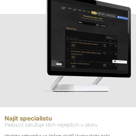
Najít specialistu
Plebiscit sdružuje těch nejlepších v oboru
Hledáte odborníka ve Vašem okolí? Vyzkoušejte naše