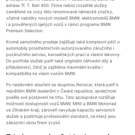
adrese Tř. T. Bati 400. Firma nabízí rozsáhlé služby
zaměřené na vozy této renomované německé značky,
včetně nabídky nových modelů BMW, elektromobilů BMW
i a prověřených ojetých vozů v rámci programu BMW
Premium Selection.
Kromě samotného prodeje zajišťuje také komplexní péči o
automobily prostřednictvím autorizovaného záručního i
pozáručního servisu, karosářských prací a vlastní lakovny.
Do portfolia služeb patří také originální náhradní díly a
příslušenství, čímž je zajištěna maximální kvalita i
kompatibilita ke všem vozům BMW.
Po nedávném sloučení se skupinou Renocar, která patří k
největším BMW dealerům v České republice, společnost
posílila své postavení na trhu. Tato spolupráce rozšiřuje
možnosti dostupnosti vozů BMW, MINI a BMW Motorrad
ve Zlínském kraji, zároveň navyšuje kapacitu servisních
služeb a podtrhuje profesionální standard, na který jsou
zákazníci obou firem zvyklí.