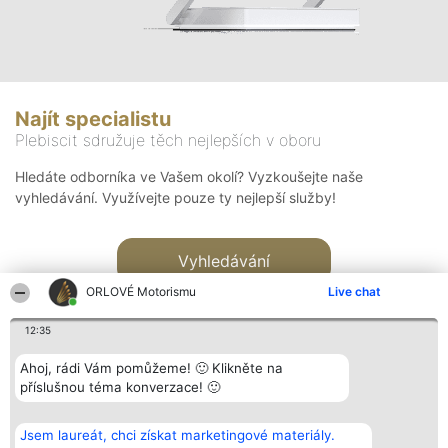
Najít specialistu
Plebiscit sdružuje těch nejlepších v oboru
Hledáte odborníka ve Vašem okolí? Vyzkoušejte naše
vyhledávání. Využívejte pouze ty nejlepší služby!
Vyhledávání
ORLOVÉ Motorismu
Live chat
12:35
Ahoj, rádi Vám pomůžeme! 🙂 Klikněte na
příslušnou téma konverzace! 🙂
Organizátor hlasování
Plebiscyt
Kontakt
Bright Side Solutions sp. z o.
Vítězové
Kontakt
Jsem laureát, chci získat marketingové materiály.
o. sp. k.
Seznam všech