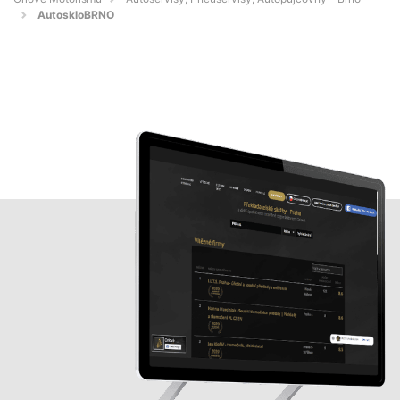
AutoskloBRNO