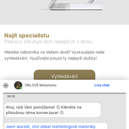
Najít specialistu
Plebiscit sdružuje těch nejlepších v oboru
Hledáte odborníka ve Vašem okolí? Vyzkoušejte naše
vyhledávání. Využívejte pouze ty nejlepší služby!
Vyhledávání
ORLOVÉ Motorismu
Live chat
06:35
Ahoj, rádi Vám pomůžeme! 🙂 Klikněte na
příslušnou téma konverzace! 🙂
Organizátor hlasování
Plebiscyt
Kontakt
Bright Side Solutions sp. z o.
Vítězové
Kontakt
Jsem laureát, chci získat marketingové materiály.
o. sp. k.
Seznam všech