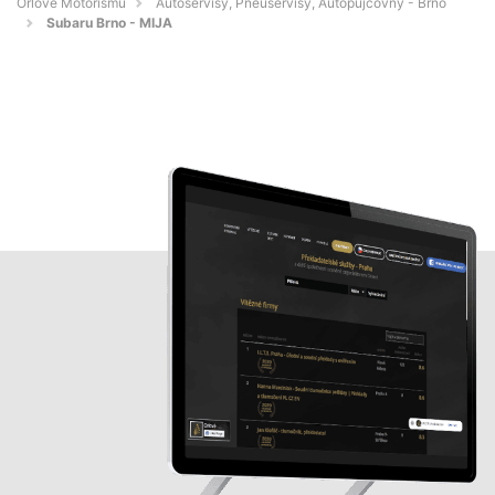
Orlové Motorismu
Autoservisy, Pneuservisy, Autopůjčovny - Brno
Subaru Brno - MIJA