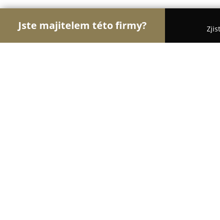
Jste majitelem této firmy?
Zjis
Orlové Motorismu
Autoservisy, Pneuservisy, Aut
MOTOSHOP KABOUREK
9.6
(244)
Písek, Robinson 474
Zobrazit telefonní číslo