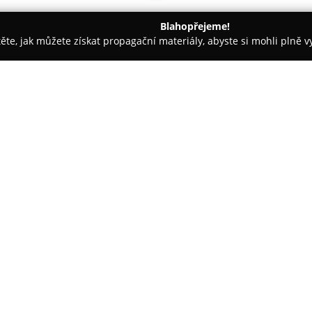
Blahopřejeme!
těte, jak můžete získat propagační materiály, abyste si mohli plně 
opůjčovny - Písek
MOTOSHOP KABOUREK
O společnosti:
Společnost
Motoshop Kabour
spektrum produktů a služeb již
Yamaha se specializuje na pro
hyper naked strojů přes cestovn
Zobrazit více >>
také najdou kompletní vybavení
originálního příslušenství, kt
a MXGP.
Servisní oddělení má tým kvali
Training Academy na stříbrné a