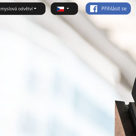
Přihlásit se
ůmyslová odvětví