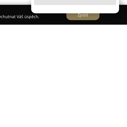
Zjistit
vychutnat Váš úspěch.
ek
v Písku nabízí motocyklovým nadšencům široké
 od roku 1993. Jako autorizovaný dealer značky
dej různých typů motocyklů, od supersportů a
í endura, skútry až po čtyřkolky. Zákazníci zde
 pro jezdce, včetně moto oblečení, přileb a
eré je založené na zkušenostech ze závodů MotoGP
fikovaných mechaniků s certifikacemi z Yamaha
 bronzové úrovni, kteří používají diagnostiku