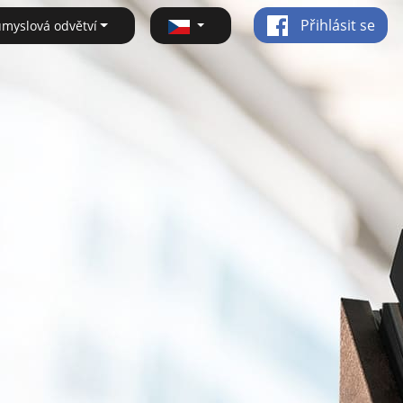
Přihlásit se
ůmyslová odvětví