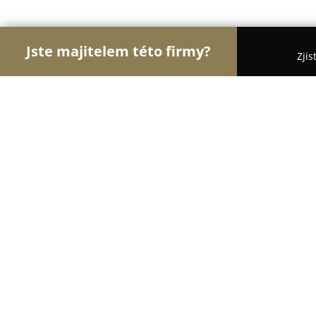
Jste majitelem této firmy?
Zjis
Orlové Motorismu
Autoservisy, Pneuservisy, Au
PARNÍ MYČKA - Detailing Šumperk
9.7
(48)
Šumperk, Příčná 12