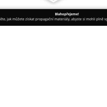
Blahopřejeme!
těte, jak můžete získat propagační materiály, abyste si mohli plně 
topůjčovny - Šumperk
PARNÍ MYČKA - Detailing Šumperk
O společnosti:
Ve městě Šumperk působí cent
motocyklová vozidla a další dop
a využití moderních technologi
jako specialista na ekologickou
Zobrazit více >>
prostřednictvím vysoké teploty
poskytuje zároveň dezinfekci.
K hlavním činnostem firmy patří
možnosti dezinfekce ozonem a r