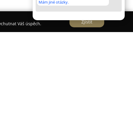
Mám jiné otázky.
Zjistit
vychutnat Váš úspěch.
rum zaměřené na komplexní péči o automobily,
ravní prostředky, kde je prioritou detailní přístup
í.
Parní Myčka Detailing Šumperk
se profiluje
 a šetrnou údržbu díky využití páry, která
 a tlaku efektivně čistí s minimálním odpadem a
 detailní čištění vnitřních částí vozidel včetně
uční mytí vnějších povrchů. Nabízejí také strojní