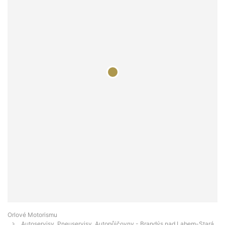
Orlové Motorismu
Autoservisy, Pneuservisy, Autopůjčovny - Brandýs nad Labem-Stará