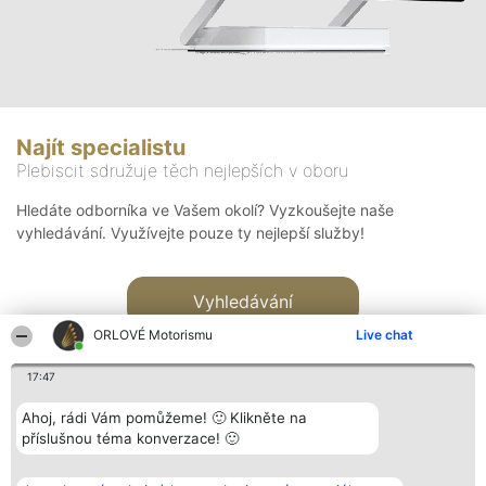
Najít specialistu
Plebiscit sdružuje těch nejlepších v oboru
Hledáte odborníka ve Vašem okolí? Vyzkoušejte naše
vyhledávání. Využívejte pouze ty nejlepší služby!
Vyhledávání
ORLOVÉ Motorismu
Live chat
17:47
Ahoj, rádi Vám pomůžeme! 🙂 Klikněte na
příslušnou téma konverzace! 🙂
Organizátor hlasování
Plebiscyt
Kontakt
Bright Side Solutions sp. z o.
Vítězové
Kontakt