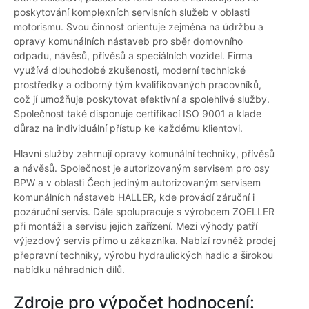
poskytování komplexních servisních služeb v oblasti
motorismu. Svou činnost orientuje zejména na údržbu a
opravy komunálních nástaveb pro sběr domovního
odpadu, návěsů, přívěsů a speciálních vozidel. Firma
využívá dlouhodobé zkušenosti, moderní technické
prostředky a odborný tým kvalifikovaných pracovníků,
což jí umožňuje poskytovat efektivní a spolehlivé služby.
Společnost také disponuje certifikací ISO 9001 a klade
důraz na individuální přístup ke každému klientovi.
Hlavní služby zahrnují opravy komunální techniky, přívěsů
a návěsů. Společnost je autorizovaným servisem pro osy
BPW a v oblasti Čech jediným autorizovaným servisem
komunálních nástaveb HALLER, kde provádí záruční i
pozáruční servis. Dále spolupracuje s výrobcem ZOELLER
při montáži a servisu jejich zařízení. Mezi výhody patří
výjezdový servis přímo u zákazníka. Nabízí rovněž prodej
přepravní techniky, výrobu hydraulických hadic a širokou
nabídku náhradních dílů.
Zdroje pro výpočet hodnocení: