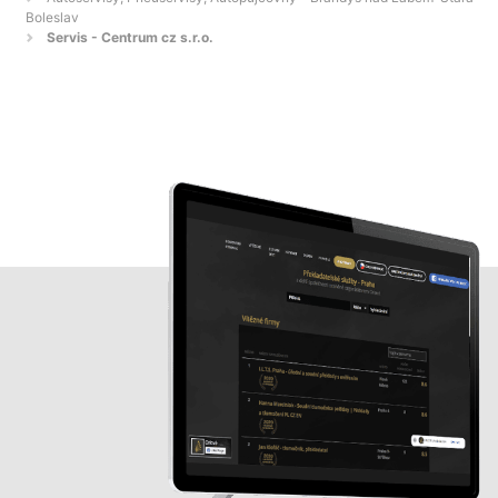
Boleslav
Servis - Centrum cz s.r.o.