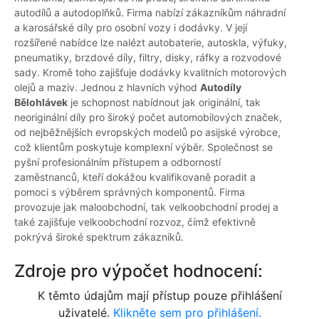
autodílů a autodoplňků. Firma nabízí zákazníkům náhradní
a karosářské díly pro osobní vozy i dodávky. V její
rozšířené nabídce lze nalézt autobaterie, autoskla, výfuky,
pneumatiky, brzdové díly, filtry, disky, ráfky a rozvodové
sady. Kromě toho zajišťuje dodávky kvalitních motorových
olejů a maziv. Jednou z hlavních výhod
Autodíly
Bělohlávek
je schopnost nabídnout jak originální, tak
neoriginální díly pro široký počet automobilových značek,
od nejběžnějších evropských modelů po asijské výrobce,
což klientům poskytuje komplexní výběr. Společnost se
pyšní profesionálním přístupem a odborností
zaměstnanců, kteří dokážou kvalifikovaně poradit a
pomoci s výběrem správných komponentů. Firma
provozuje jak maloobchodní, tak velkoobchodní prodej a
také zajišťuje velkoobchodní rozvoz, čímž efektivně
pokrývá široké spektrum zákazníků.
Zdroje pro výpočet hodnocení:
K těmto údajům mají přístup pouze přihlášení
uživatelé.
Klikněte sem pro přihlášení.