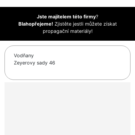
Jste majitelem této firmy
?
Blahopřejeme!
Zjistěte jestli můžete získat
propagační materiály!
Vodňany
Zeyerovy sady 46