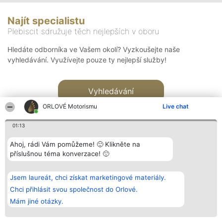
Najít specialistu
Plebiscit sdružuje těch nejlepších v oboru
Hledáte odborníka ve Vašem okolí? Vyzkoušejte naše
vyhledávání. Využívejte pouze ty nejlepší služby!
Vyhledávání
ORLOVÉ Motorismu
Live chat
01:13
Ahoj, rádi Vám pomůžeme! 🙂 Klikněte na
příslušnou téma konverzace! 🙂
Organizátor hlasování
Plebiscyt
Kontakt
Bright Side Solutions sp. z o.
Vítězové
Kontakt
Jsem laureát, chci získat marketingové materiály.
o. sp. k.
Seznam všech
ul. Ruska 22
laureátů
Chci přihlásit svou společnost do Orlové.
Wrocław 50-079
Zásady
Mám jiné otázky.
KRS 0000749100 | Regon
Pravidla
381313360 | NIP 8943132676
Zásady
ochrany