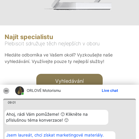
Najít specialistu
Plebiscit sdružuje těch nejlepších v oboru
Hledáte odborníka ve Vašem okolí? Vyzkoušejte naše
vyhledávání. Využívejte pouze ty nejlepší služby!
Vyhledávání
ORLOVÉ Motorismu
Live chat
09:01
Ahoj, rádi Vám pomůžeme! 🙂 Klikněte na
příslušnou téma konverzace! 🙂
Organizátor hlasování
Plebiscyt
Kontakt
Bright Side Solutions sp. z o.
Vítězové
Kontakt
Jsem laureát, chci získat marketingové materiály.
o. sp. k.
Seznam všech