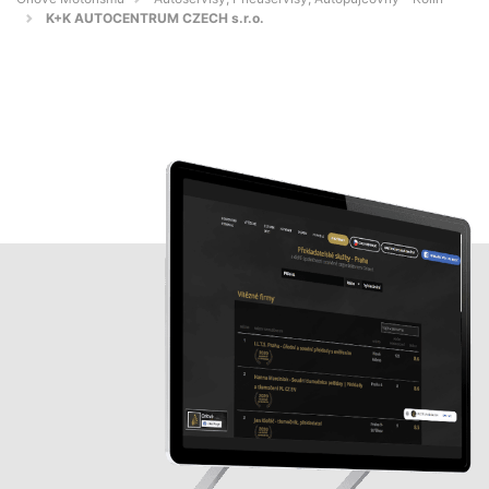
K+K AUTOCENTRUM CZECH s.r.o.