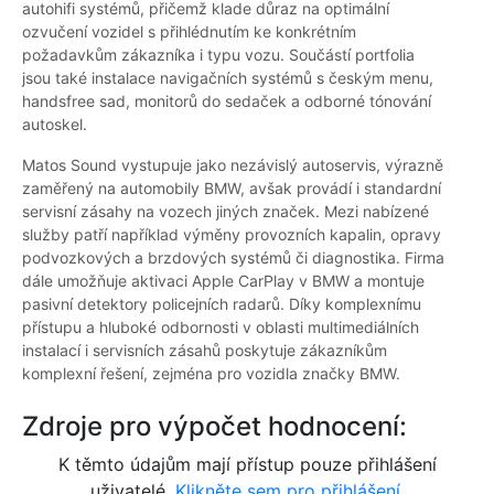
autohifi systémů, přičemž klade důraz na optimální
ozvučení vozidel s přihlédnutím ke konkrétním
požadavkům zákazníka i typu vozu. Součástí portfolia
jsou také instalace navigačních systémů s českým menu,
handsfree sad, monitorů do sedaček a odborné tónování
autoskel.
Matos Sound vystupuje jako nezávislý autoservis, výrazně
zaměřený na automobily BMW, avšak provádí i standardní
servisní zásahy na vozech jiných značek. Mezi nabízené
služby patří například výměny provozních kapalin, opravy
podvozkových a brzdových systémů či diagnostika. Firma
dále umožňuje aktivaci Apple CarPlay v BMW a montuje
pasivní detektory policejních radarů. Díky komplexnímu
přístupu a hluboké odbornosti v oblasti multimediálních
instalací i servisních zásahů poskytuje zákazníkům
komplexní řešení, zejména pro vozidla značky BMW.
Zdroje pro výpočet hodnocení:
K těmto údajům mají přístup pouze přihlášení
uživatelé.
Klikněte sem pro přihlášení.