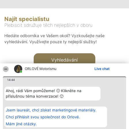
Najít specialistu
Plebiscit sdružuje těch nejlepších v oboru
Hledáte odborníka ve Vašem okolí? Vyzkoušejte naše
vyhledávání. Využívejte pouze ty nejlepší služby!
Vyhledávání
ORLOVÉ Motorismu
Live chat
14:44
Ahoj, rádi Vám pomůžeme! 🙂 Klikněte na
příslušnou téma konverzace! 🙂
Organizátor hlasování
Plebiscyt
Kontakt
Bright Side Solutions sp. z o.
Vítězové
Kontakt
Jsem laureát, chci získat marketingové materiály.
o. sp. k.
Seznam všech
ul. Ruska 22
laureátů
Chci přihlásit svou společnost do Orlové.
Wrocław 50-079
Zásady
Mám jiné otázky.
KRS 0000749100 | Regon
Pravidla
381313360 | NIP 8943132676
Zásady