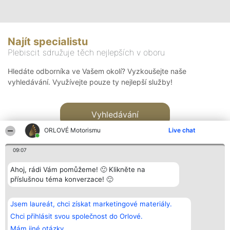
Najít specialistu
Plebiscit sdružuje těch nejlepších v oboru
Hledáte odborníka ve Vašem okolí? Vyzkoušejte naše
vyhledávání. Využívejte pouze ty nejlepší služby!
Vyhledávání
ORLOVÉ Motorismu
Live chat
09:07
Ahoj, rádi Vám pomůžeme! 🙂 Klikněte na
příslušnou téma konverzace! 🙂
Organizátor hlasování
Plebiscyt
Kontakt
Bright Side Solutions sp. z o.
Vítězové
Kontakt
Jsem laureát, chci získat marketingové materiály.
o. sp. k.
Seznam všech
ul. Ruska 22
laureátů
Chci přihlásit svou společnost do Orlové.
Wrocław 50-079
Zásady
Mám jiné otázky.
KRS 0000749100 | Regon
Pravidla