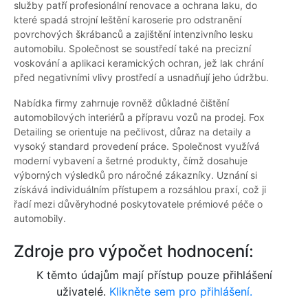
služby patří profesionální renovace a ochrana laku, do
které spadá strojní leštění karoserie pro odstranění
povrchových škrábanců a zajištění intenzivního lesku
automobilu. Společnost se soustředí také na precizní
voskování a aplikaci keramických ochran, jež lak chrání
před negativními vlivy prostředí a usnadňují jeho údržbu.
Nabídka firmy zahrnuje rovněž důkladné čištění
automobilových interiérů a přípravu vozů na prodej. Fox
Detailing se orientuje na pečlivost, důraz na detaily a
vysoký standard provedení práce. Společnost využívá
moderní vybavení a šetrné produkty, čímž dosahuje
výborných výsledků pro náročné zákazníky. Uznání si
získává individuálním přístupem a rozsáhlou praxí, což ji
řadí mezi důvěryhodné poskytovatele prémiové péče o
automobily.
Zdroje pro výpočet hodnocení:
K těmto údajům mají přístup pouze přihlášení
uživatelé.
Klikněte sem pro přihlášení.