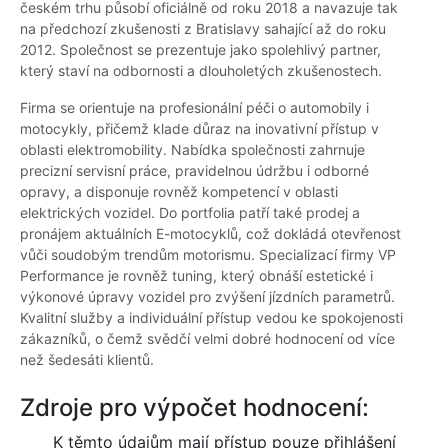
českém trhu působí oficiálně od roku 2018 a navazuje tak
na předchozí zkušenosti z Bratislavy sahající až do roku
2012. Společnost se prezentuje jako spolehlivý partner,
který staví na odbornosti a dlouholetých zkušenostech.
Firma se orientuje na profesionální péči o automobily i
motocykly, přičemž klade důraz na inovativní přístup v
oblasti elektromobility. Nabídka společnosti zahrnuje
precizní servisní práce, pravidelnou údržbu i odborné
opravy, a disponuje rovněž kompetencí v oblasti
elektrických vozidel. Do portfolia patří také prodej a
pronájem aktuálních E-motocyklů, což dokládá otevřenost
vůči soudobým trendům motorismu. Specializací firmy VP
Performance je rovněž tuning, který obnáší estetické i
výkonové úpravy vozidel pro zvýšení jízdních parametrů.
Kvalitní služby a individuální přístup vedou ke spokojenosti
zákazníků, o čemž svědčí velmi dobré hodnocení od více
než šedesáti klientů.
Zdroje pro výpočet hodnocení:
K těmto údajům mají přístup pouze přihlášení