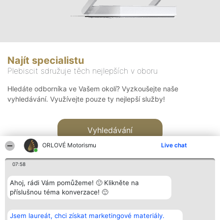
Najít specialistu
Plebiscit sdružuje těch nejlepších v oboru
Hledáte odborníka ve Vašem okolí? Vyzkoušejte naše
vyhledávání. Využívejte pouze ty nejlepší služby!
Vyhledávání
ORLOVÉ Motorismu
Live chat
07:58
Ahoj, rádi Vám pomůžeme! 🙂 Klikněte na
příslušnou téma konverzace! 🙂
Organizátor hlasování
Plebiscyt
Kontakt
Bright Side Solutions sp. z o.
Vítězové
Kontakt
Jsem laureát, chci získat marketingové materiály.
o. sp. k.
Seznam všech