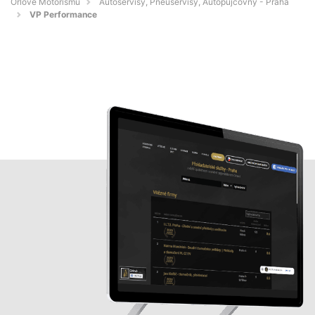
Orlové Motorismu
Autoservisy, Pneuservisy, Autopůjčovny - Praha
VP Performance