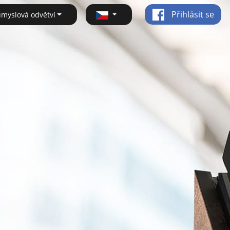
Přihlásit se
ůmyslová odvětví