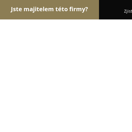
Jste majitelem této firmy?
Zjis
Orlové Motorismu
Autoservisy, Pneuservisy, Aut
Kokoška Jan sro
9
(36)
Libochovice, Vrchlického 824
Zobrazit telefonní číslo