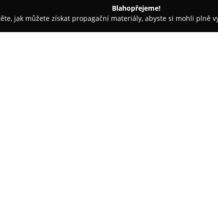
Blahopřejeme!
těte, jak můžete získat propagační materiály, abyste si mohli plně 
opůjčovny - Libochovice
Kokoška Jan sro
O společnosti:
Společnost
Kokoška Jan s.r.o.
m
Vrchlického 824 a působí v moto
Firma se zaměřuje na rozsáhlý 
důraz klade na precizní provede
Zobrazit více >>
figuruje celková údržba a opra
geometrie, což přispívá k opti
Pneuservis je další důležitou 
pneumatik, jejich prodej a takt
vozy všech kategorií na technic
náhradních dílů. Kvalitní péče