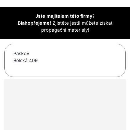
Jste majitelem této firmy
?
Blahopřejeme!
Zjistěte jestli můžete získat
propagační materiály!
Paskov
Bělská 409