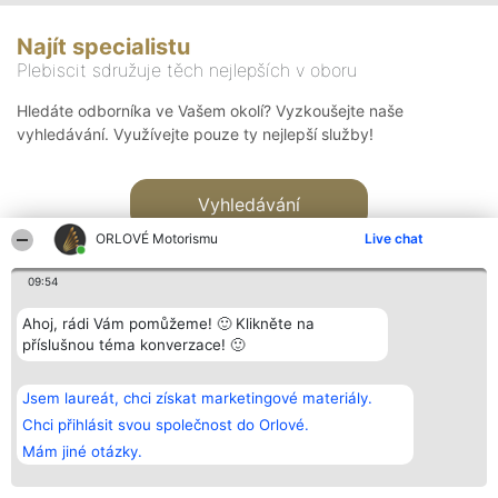
Najít specialistu
Plebiscit sdružuje těch nejlepších v oboru
Hledáte odborníka ve Vašem okolí? Vyzkoušejte naše
vyhledávání. Využívejte pouze ty nejlepší služby!
Vyhledávání
ORLOVÉ Motorismu
Live chat
09:54
Ahoj, rádi Vám pomůžeme! 🙂 Klikněte na
příslušnou téma konverzace! 🙂
Organizátor hlasování
Plebiscyt
Kontakt
Bright Side Solutions sp. z o.
Vítězové
Kontakt
Jsem laureát, chci získat marketingové materiály.
o. sp. k.
Seznam všech
ul. Ruska 22
laureátů
Chci přihlásit svou společnost do Orlové.
Wrocław 50-079
Zásady
Mám jiné otázky.
KRS 0000749100 | Regon
Pravidla
381313360 | NIP 8943132676
Zásady
ochrany