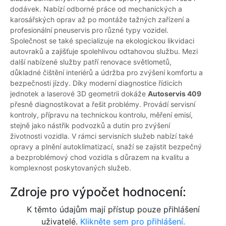
dodávek. Nabízí odborné práce od mechanických a
karosářských oprav až po montáže tažných zařízení a
profesionální pneuservis pro různé typy vozidel.
Společnost se také specializuje na ekologickou likvidaci
autovraků a zajišťuje spolehlivou odtahovou službu. Mezi
další nabízené služby patří renovace světlometů,
důkladné čištění interiérů a údržba pro zvýšení komfortu a
bezpečnosti jízdy. Díky moderní diagnostice řídicích
jednotek a laserové 3D geometrii dokáže
Autoservis 409
přesně diagnostikovat a řešit problémy. Provádí servisní
kontroly, přípravu na technickou kontrolu, měření emisí,
stejně jako nástřik podvozků a dutin pro zvýšení
životnosti vozidla. V rámci servisních služeb nabízí také
opravy a plnění autoklimatizací, snaží se zajistit bezpečný
a bezproblémový chod vozidla s důrazem na kvalitu a
komplexnost poskytovaných služeb.
Zdroje pro výpočet hodnocení:
K těmto údajům mají přístup pouze přihlášení
uživatelé.
Klikněte sem pro přihlášení.