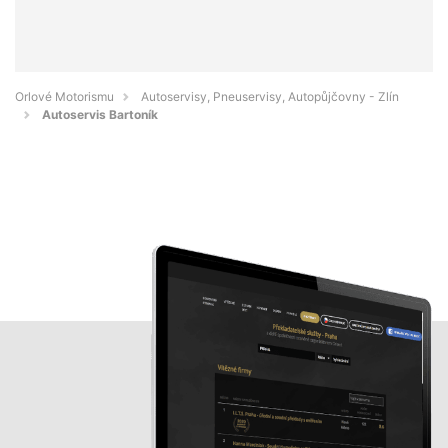
Orlové Motorismu
Autoservisy, Pneuservisy, Autopůjčovny - Zlín
Autoservis Bartoník