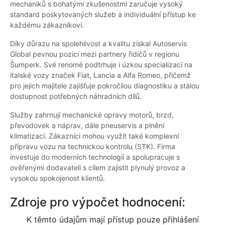
mechaniků s bohatými zkušenostmi zaručuje vysoký
standard poskytovaných služeb a individuální přístup ke
každému zákazníkovi.
Díky důrazu na spolehlivost a kvalitu získal Autoservis
Global pevnou pozici mezi partnery řidičů v regionu
Šumperk. Své renomé podtrhuje i úzkou specializací na
italské vozy značek Fiat, Lancia a Alfa Romeo, přičemž
pro jejich majitele zajišťuje pokročilou diagnostiku a stálou
dostupnost potřebných náhradních dílů.
Služby zahrnují mechanické opravy motorů, brzd,
převodovek a náprav, dále pneuservis a plnění
klimatizací. Zákazníci mohou využít také komplexní
přípravu vozu na technickou kontrolu (STK). Firma
investuje do moderních technologií a spolupracuje s
ověřenými dodavateli s cílem zajistit plynulý provoz a
vysokou spokojenost klientů.
Zdroje pro výpočet hodnocení:
K těmto údajům mají přístup pouze přihlášení