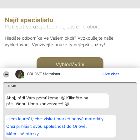
Najít specialistu
Plebiscit sdružuje těch nejlepších v oboru
Hledáte odborníka ve Vašem okolí? Vyzkoušejte naše
vyhledávání. Využívejte pouze ty nejlepší služby!
Vyhledávání
ORLOVÉ Motorismu
Live chat
10:40
Ahoj, rádi Vám pomůžeme! 🙂 Klikněte na
příslušnou téma konverzace! 🙂
Organizátor hlasování
Plebiscyt
Kontakt
Bright Side Solutions sp. z o.
Vítězové
Kontakt
Jsem laureát, chci získat marketingové materiály.
o. sp. k.
Seznam všech
ul. Ruska 22
laureátů
Chci přihlásit svou společnost do Orlové.
Wrocław 50-079
Zásady
Mám jiné otázky.
KRS 0000749100 | Regon
Pravidla
381313360 | NIP 8943132676
Zásady