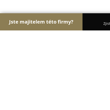
Jste majitelem této firmy?
Zjis
Orlové Motorismu
Autoservisy, Pneuservisy, Aut
Autoservis Vodička
9.5
(58)
Říčany, V Osičí 128/2