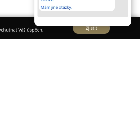
Mám jiné otázky.
Zjistit
vychutnat Váš úspěch.
acově působí jako důvěryhodný poskytovatel
ržby a oprav automobilů. Nabízené služby
ké práce, včetně oprav různých značek vozidel,
ních provozních kapalin a provedení větších
mpletní pneuservis, zahrnující montáž pneumatik
zaměřuje také na odborné služby s autoskly, jako