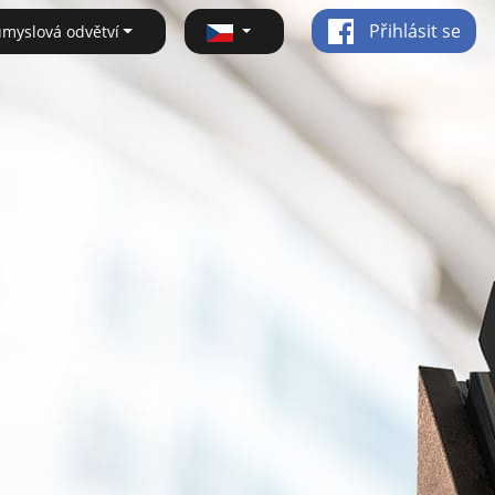
Přihlásit se
ůmyslová odvětví