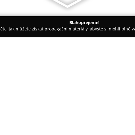
Blahopřejeme!
těte, jak můžete získat propagační materiály, abyste si mohli plně 
opůjčovny - Říčany
Autoservis Vodička
O společnosti:
Autoservis Vodička
sídlící v P
rozsáhlých služeb v oblasti úd
zahrnují motorářské a mechanic
precizních výměn olejů i ostat
Zobrazit více >>
mechanických oprav.
Součástí nabídky servisu je ko
i jejich uskladnění. Servis se 