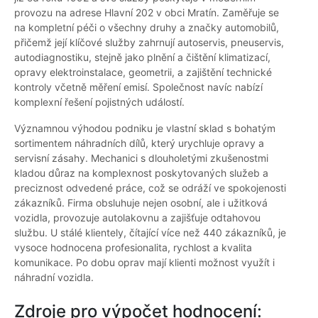
provozu na adrese Hlavní 202 v obci Mratín. Zaměřuje se
na kompletní péči o všechny druhy a značky automobilů,
přičemž její klíčové služby zahrnují autoservis, pneuservis,
autodiagnostiku, stejně jako plnění a čištění klimatizací,
opravy elektroinstalace, geometrii, a zajištění technické
kontroly včetně měření emisí. Společnost navíc nabízí
komplexní řešení pojistných událostí.
Významnou výhodou podniku je vlastní sklad s bohatým
sortimentem náhradních dílů, který urychluje opravy a
servisní zásahy. Mechanici s dlouholetými zkušenostmi
kladou důraz na komplexnost poskytovaných služeb a
preciznost odvedené práce, což se odráží ve spokojenosti
zákazníků. Firma obsluhuje nejen osobní, ale i užitková
vozidla, provozuje autolakovnu a zajišťuje odtahovou
službu. U stálé klientely, čítající více než 440 zákazníků, je
vysoce hodnocena profesionalita, rychlost a kvalita
komunikace. Po dobu oprav mají klienti možnost využít i
náhradní vozidla.
Zdroje pro výpočet hodnocení: