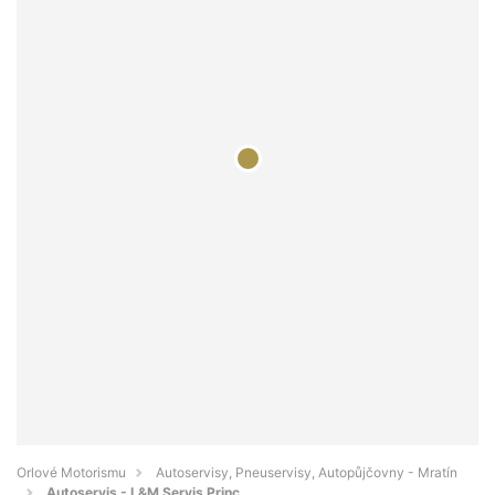
Orlové Motorismu
Autoservisy, Pneuservisy, Autopůjčovny - Mratín
Autoservis - L&M Servis Princ