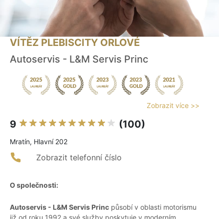
VÍTĚZ PLEBISCITY ORLOVÉ
Autoservis - L&M Servis Princ
Zobrazit více >>
9
(100)
Mratín, Hlavní 202
Zobrazit telefonní číslo
O společnosti:
Autoservis - L&M Servis Princ
působí v oblasti motorismu
již od roku 1992 a své služby poskytuje v moderním