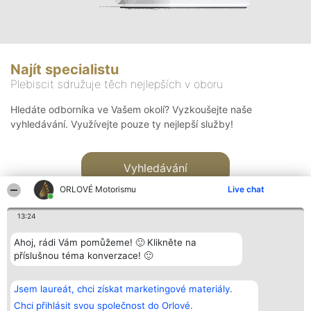
Najít specialistu
Plebiscit sdružuje těch nejlepších v oboru
Hledáte odborníka ve Vašem okolí? Vyzkoušejte naše
vyhledávání. Využívejte pouze ty nejlepší služby!
Vyhledávání
ORLOVÉ Motorismu
Live chat
13:24
Ahoj, rádi Vám pomůžeme! 🙂 Klikněte na
příslušnou téma konverzace! 🙂
Organizátor hlasování
Plebiscyt
Kontakt
Bright Side Solutions sp. z o.
Vítězové
Kontakt
Jsem laureát, chci získat marketingové materiály.
o. sp. k.
Seznam všech
ul. Ruska 22
laureátů
Chci přihlásit svou společnost do Orlové.