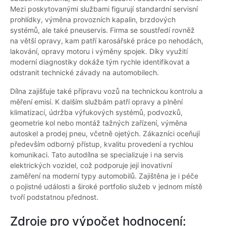
Mezi poskytovanými službami figurují standardní servisní
prohlídky, výměna provozních kapalin, brzdových
systémů, ale také pneuservis. Firma se soustředí rovněž
na větší opravy, kam patří karosářské práce po nehodách,
lakování, opravy motoru i výměny spojek. Díky využití
moderní diagnostiky dokáže tým rychle identifikovat a
odstranit technické závady na automobilech.
Dílna zajišťuje také přípravu vozů na technickou kontrolu a
měření emisí. K dalším službám patří opravy a plnění
klimatizací, údržba výfukových systémů, podvozků,
geometrie kol nebo montáž tažných zařízení, výměna
autoskel a prodej pneu, včetně ojetých. Zákazníci oceňují
především odborný přístup, kvalitu provedení a rychlou
komunikaci. Tato autodílna se specializuje i na servis
elektrických vozidel, což podporuje její inovativní
zaměření na moderní typy automobilů. Zajištěna je i péče
o pojistné události a široké portfolio služeb v jednom místě
tvoří podstatnou přednost.
Zdroje pro výpočet hodnocení: