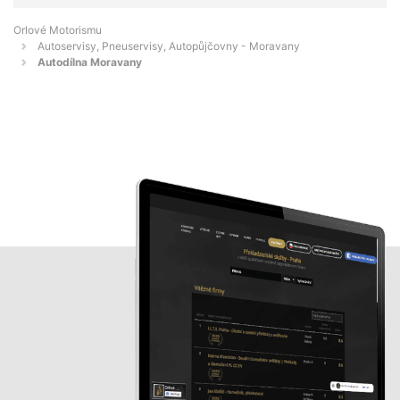
Orlové Motorismu
Autoservisy, Pneuservisy, Autopůjčovny - Moravany
Autodílna Moravany