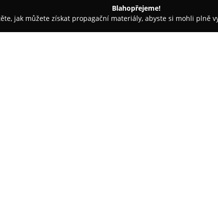
Blahopřejeme!
těte, jak můžete získat propagační materiály, abyste si mohli plně 
opůjčovny - Karviná
Autoservis Rzeszutek
O společnosti:
Autoservis Rzeszutek
působí v
služeb v údržbě a opravách vo
provozu a rozsáhlé zkušenosti,
automobilů i dodávek. Pro zaji
Zobrazit více >>
pro osobní auta a jedním urče
zpracování zakázek pro rozsáhl
Odborný tým mechaniků se věn
brzd, čepů, tlumičů a výfukovýc
opravy motorů, například úpra
soustav. Kromě toho poskytuje 