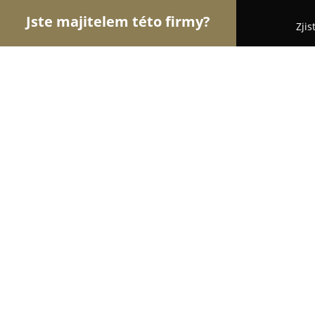
Jste majitelem této firmy?
Zjis
Orlové Motorismu
Autoservisy, Pneuservisy, Aut
Autoservis Rzeszutek
9
(60)
Karviná, 73301 Karviná, Czech Republic
Zobrazit telefonní číslo