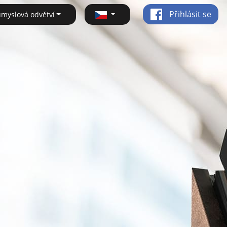
Přihlásit se
ůmyslová odvětví