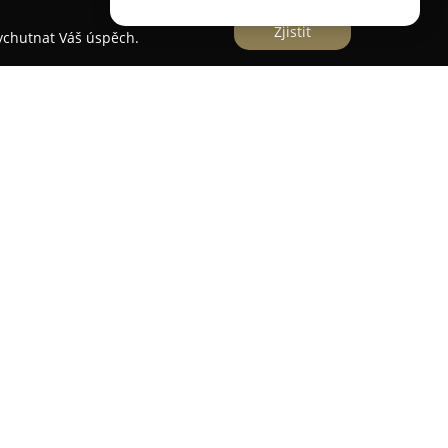
Zjistit
vychutnat Váš úspěch.
 Karviné jako zkušený dodavatel širokého spektra
zidel. Tento autoservis má za sebou mnoho let
 přičemž se specializuje na servis osobních
štění hladkého provozu disponuje třemi zvedáky
ným pro dodávky, což umožňuje efektivní
ou klientelu.
uje běžným opravám, mezi které patří výměny
h systémů. Servis zahrnuje rovněž složitější
vy hlav válců, turbodmychadel a rozvodových
Autoservis Rzeszutek profesionální služby v