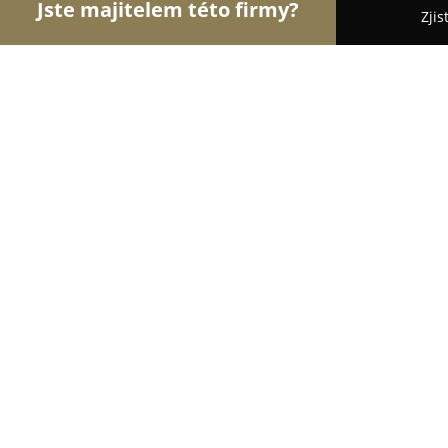
Jste majitelem této firmy?
Zjis
Orlové Motorismu
Autoservisy, Pneuservisy, Au
PETROLKA s.r.o.
8.2
(9)
Pardubice, Palackého tř. 2752
Zobrazit telefonní číslo