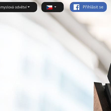
Přihlásit se
ůmyslová odvětví