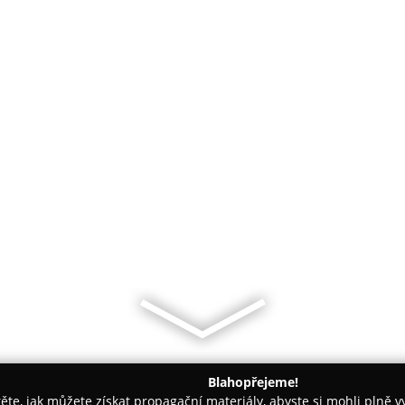
Blahopřejeme!
těte, jak můžete získat propagační materiály, abyste si mohli plně 