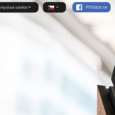
Přihlásit se
ůmyslová odvětví