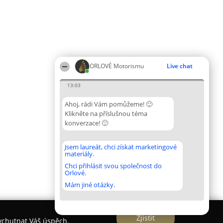
ORLOVÉ Motorismu
Live chat
13:03
Ahoj, rádi Vám pomůžeme! 🙂
Klikněte na příslušnou téma
konverzace! 🙂
Jsem laureát, chci získat marketingové
materiály.
Chci přihlásit svou společnost do
Orlové.
Mám jiné otázky.
Zjistit
vychutnat Váš úspěch.