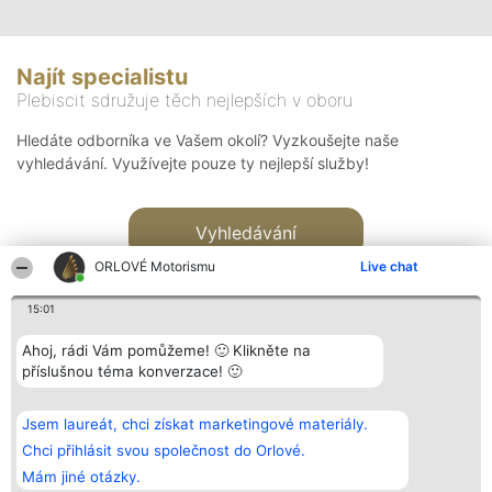
Najít specialistu
Plebiscit sdružuje těch nejlepších v oboru
Hledáte odborníka ve Vašem okolí? Vyzkoušejte naše
vyhledávání. Využívejte pouze ty nejlepší služby!
Vyhledávání
ORLOVÉ Motorismu
Live chat
15:01
Ahoj, rádi Vám pomůžeme! 🙂 Klikněte na
příslušnou téma konverzace! 🙂
Organizátor hlasování
Plebiscyt
Kontakt
Bright Side Solutions sp. z o.
Vítězové
Kontakt
Jsem laureát, chci získat marketingové materiály.
o. sp. k.
Seznam všech
ul. Ruska 22
laureátů
Chci přihlásit svou společnost do Orlové.
Wrocław 50-079
Zásady
Mám jiné otázky.
KRS 0000749100 | Regon
Pravidla