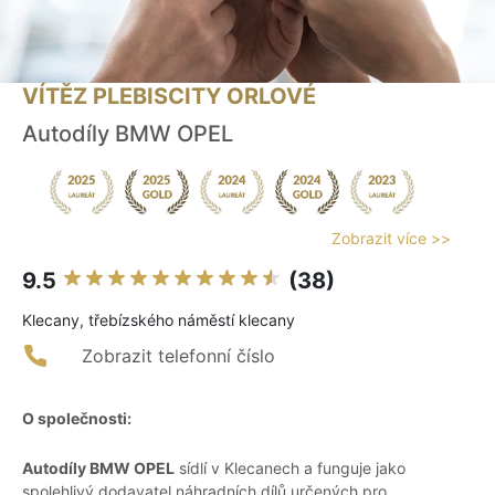
VÍTĚZ PLEBISCITY ORLOVÉ
Autodíly BMW OPEL
Zobrazit více >>
9.5
(38)
Klecany, třebízského náměstí klecany
Zobrazit telefonní číslo
O společnosti:
Autodíly BMW OPEL
sídlí v Klecanech a funguje jako
spolehlivý dodavatel náhradních dílů určených pro