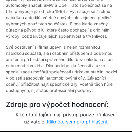
automobily značek BMW a Opel. Tato společnost se na
trhu pohybuje již od roku 1994 a vyznačuje se širokou
nabídkou autodílů, včetně nových, ale zejména pečlivě
vybraných použitých součástek. Firma klade značný
důraz na původ dílů, které často pocházejí z originální
výroby, což zaručuje jejich spolehlivost a trvanlivost.
Své postavení si firma upevnila nejen rozmanitou
nabídkou součástí, ale i osobním přístupem a odbornou
asistencí při hledání správného dílu, bez ohledu na stáří
nebo model vozidla. Dlouhodobé zkušenosti a úzká
specializace umožňují společnosti udržovat stabilní pozici
v oblasti zásobování automobilovými díly. Zákazníci
oceňují příležitost najít specifické díly, včetně těch hůře
dostupných, s jistotou profesionální podpory.
Zdroje pro výpočet hodnocení:
K těmto údajům mají přístup pouze přihlášení
uživatelé.
Klikněte sem pro přihlášení.