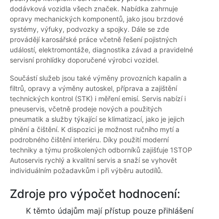
dodávková vozidla všech značek. Nabídka zahrnuje
opravy mechanických komponentů, jako jsou brzdové
systémy, výfuky, podvozky a spojky. Dále se zde
provádějí karosářské práce včetně řešení pojistných
událostí, elektromontáže, diagnostika závad a pravidelné
servisní prohlídky doporučené výrobci vozidel.
Součástí služeb jsou také výměny provozních kapalin a
filtrů, opravy a výměny autoskel, příprava a zajištění
technických kontrol (STK) i měření emisí. Servis nabízí i
pneuservis, včetně prodeje nových a použitých
pneumatik a služby týkající se klimatizací, jako je jejich
plnění a čištění. K dispozici je možnost ručního mytí a
podrobného čištění interiéru. Díky použití moderní
techniky a týmu proškolených odborníků zajišťuje 1STOP
Autoservis rychlý a kvalitní servis a snaží se vyhovět
individuálním požadavkům i při výběru autodílů.
Zdroje pro výpočet hodnocení:
K těmto údajům mají přístup pouze přihlášení