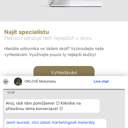
Najít specialistu
Plebiscit sdružuje těch nejlepších v oboru
Hledáte odborníka ve Vašem okolí? Vyzkoušejte naše
vyhledávání. Využívejte pouze ty nejlepší služby!
Vyhledávání
ORLOVÉ Motorismu
Live chat
12:25
Ahoj, rádi Vám pomůžeme! 🙂 Klikněte na
příslušnou téma konverzace! 🙂
Organizátor hlasování
Plebiscyt
Kontakt
Bright Side Solutions sp. z o.
Vítězové
Kontakt
Jsem laureát, chci získat marketingové materiály.
o. sp. k.
Seznam všech
ul. Ruska 22
laureátů