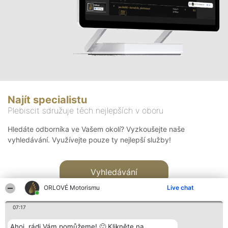
Najít specialistu
Plebiscit sdružuje těch nejlepších v oboru
Hledáte odborníka ve Vašem okolí? Vyzkoušejte naše
vyhledávání. Využívejte pouze ty nejlepší služby!
Vyhledávání
ORLOVÉ Motorismu
Live chat
07:17
Ahoj, rádi Vám pomůžeme! 🙂 Klikněte na