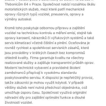
Třebonicům 64 v Praze. Společnost nabízí rozsáhlou škálu
motoristických služeb, mezi které patří mechanické
opravy různých typů vozidel, pneuservis, opravy a
výměny autoskel.
Kromě toho poskytuje odbornou přípravu a zajištění
vozidel na technickou kontrolu a měření emisí, stejně tak
opravy karoserií, nárazníků či výfukových systémů a také
servis klimatizací včetně čištění a plnění. Oceňována je
rovněž rychlost a spolehlivost servisních zásahů, které
jsou prováděny v krátkých časech bez kompromisů
ohledně kvality. Firma garantuje kvalitu na všechny
realizované služby a zajišťuje transparentní průběh oprav.
Moderní technické vybavení a pravidelné školení
zaměstnanců přispívají k vysokému standardu
poskytovaného servisu. K dispozici je nepřetržitý provoz,
takže zákazníci je mohou využít kdykoli. V případě
většiny služeb není nutná předchozí objednávka, což
umožňuje úsporu času. Společnost využívá originální
náhradní díly pro zajištění optimální funkce a dlouhé
životnosti vozidel.