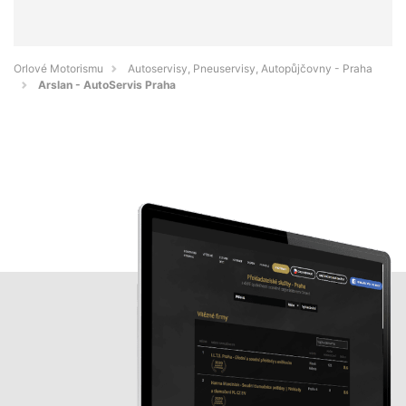
Orlové Motorismu
Autoservisy, Pneuservisy, Autopůjčovny - Praha
Arslan - AutoServis Praha