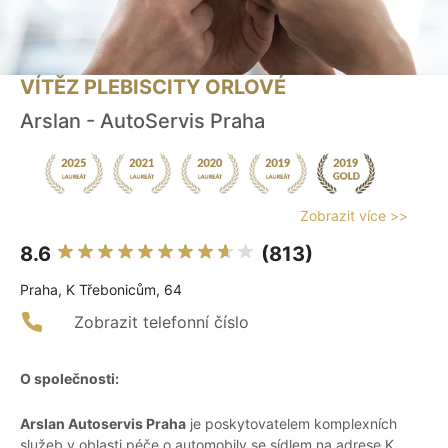
VÍTĚZ PLEBISCITY ORLOVÉ
Arslan - AutoServis Praha
Zobrazit více >>
8.6
(813)
Praha, K Třebonicům, 64
Zobrazit telefonní číslo
O společnosti:
Arslan Autoservis Praha
je poskytovatelem komplexních
služeb v oblasti péče o automobily se sídlem na adrese K