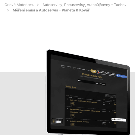
Orlové Motorismu
Autoservisy, Pneuservisy, Autopůjčovny - Tachov
Měření emisí a Autoservis - Planeta & Kovář