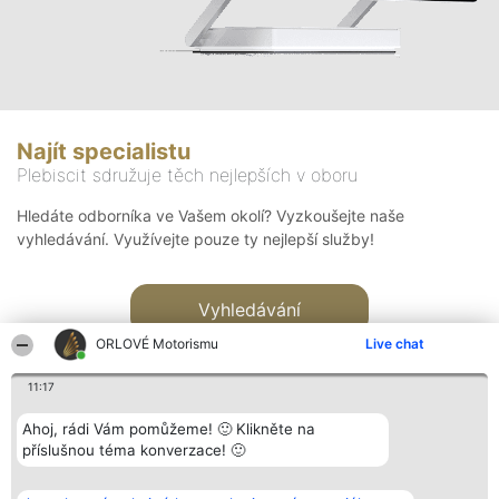
Najít specialistu
Plebiscit sdružuje těch nejlepších v oboru
Hledáte odborníka ve Vašem okolí? Vyzkoušejte naše
vyhledávání. Využívejte pouze ty nejlepší služby!
Vyhledávání
ORLOVÉ Motorismu
Live chat
11:17
Ahoj, rádi Vám pomůžeme! 🙂 Klikněte na
příslušnou téma konverzace! 🙂
Organizátor hlasování
Plebiscyt
Kontakt
Bright Side Solutions sp. z o.
Vítězové
Kontakt