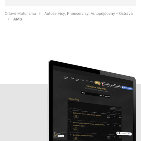
Orlové Motorismu
Autoservisy, Pneuservisy, Autopůjčovny - Ostrava
AMS