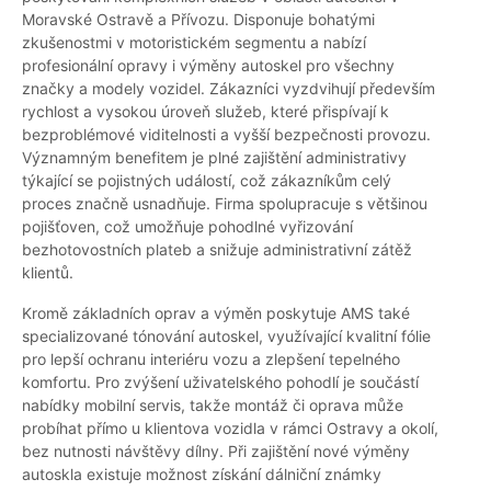
Moravské Ostravě a Přívozu. Disponuje bohatými
zkušenostmi v motoristickém segmentu a nabízí
profesionální opravy i výměny autoskel pro všechny
značky a modely vozidel. Zákazníci vyzdvihují především
rychlost a vysokou úroveň služeb, které přispívají k
bezproblémové viditelnosti a vyšší bezpečnosti provozu.
Významným benefitem je plné zajištění administrativy
týkající se pojistných událostí, což zákazníkům celý
proces značně usnadňuje. Firma spolupracuje s většinou
pojišťoven, což umožňuje pohodlné vyřizování
bezhotovostních plateb a snižuje administrativní zátěž
klientů.
Kromě základních oprav a výměn poskytuje AMS také
specializované tónování autoskel, využívající kvalitní fólie
pro lepší ochranu interiéru vozu a zlepšení tepelného
komfortu. Pro zvýšení uživatelského pohodlí je součástí
nabídky mobilní servis, takže montáž či oprava může
probíhat přímo u klientova vozidla v rámci Ostravy a okolí,
bez nutnosti návštěvy dílny. Při zajištění nové výměny
autoskla existuje možnost získání dálniční známky