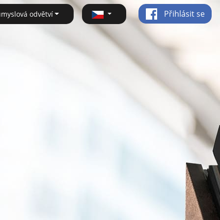
Přihlásit se
ůmyslová odvětví