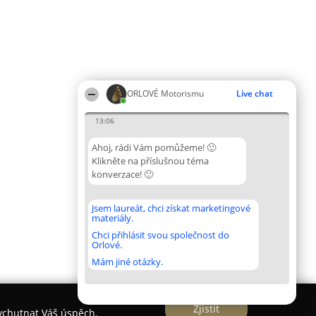
ORLOVÉ Motorismu
Live chat
13:06
Ahoj, rádi Vám pomůžeme! 🙂
Klikněte na příslušnou téma
konverzace! 🙂
Jsem laureát, chci získat marketingové
materiály.
Chci přihlásit svou společnost do
Orlové.
Mám jiné otázky.
Zjistit
vychutnat Váš úspěch.