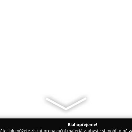
Blahopřejeme!
těte, jak můžete získat propagační materiály, abyste si mohli plně 