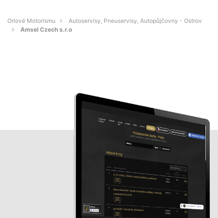
Orlové Motorismu
Autoservisy, Pneuservisy, Autopůjčovny - Ostrov
Amsel Czech s.r.o