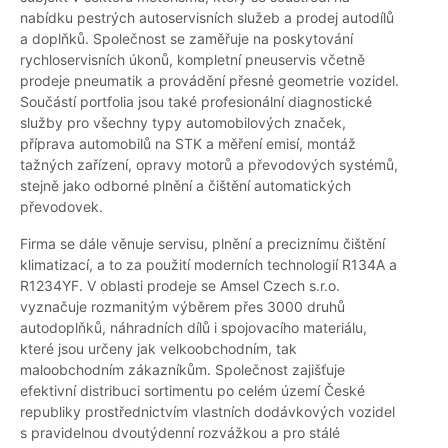
nabídku pestrých autoservisních služeb a prodej autodílů
a doplňků. Společnost se zaměřuje na poskytování
rychloservisních úkonů, kompletní pneuservis včetně
prodeje pneumatik a provádění přesné geometrie vozidel.
Součástí portfolia jsou také profesionální diagnostické
služby pro všechny typy automobilových značek,
příprava automobilů na STK a měření emisí, montáž
tažných zařízení, opravy motorů a převodových systémů,
stejně jako odborné plnění a čištění automatických
převodovek.
Firma se dále věnuje servisu, plnění a preciznímu čištění
klimatizací, a to za použití moderních technologií R134A a
R1234YF. V oblasti prodeje se Amsel Czech s.r.o.
vyznačuje rozmanitým výběrem přes 3000 druhů
autodoplňků, náhradních dílů i spojovacího materiálu,
které jsou určeny jak velkoobchodním, tak
maloobchodním zákazníkům. Společnost zajišťuje
efektivní distribuci sortimentu po celém území České
republiky prostřednictvím vlastních dodávkových vozidel
s pravidelnou dvoutýdenní rozvážkou a pro stálé