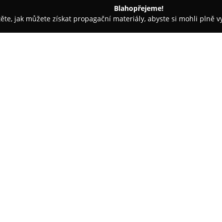
Blahopřejeme!
těte, jak můžete získat propagační materiály, abyste si mohli plně 
topůjčovny - Žďár nad Sázavou
Auto Ideál Pejchar
O společnosti:
Auto Ideál Pejchar
je společnos
na poskytování komplexních au
Škrdlovicích a přilehlých oblas
pro osobní i dodávkové automob
Zobrazit více >>
zahrnuje mechanické opravy, ka
prodej náhradních dílů a lakýr
Firma se profiluje také jako sp
vozidel na STK včetně kompletn
geometrii i rozsáhlou diagnost
profesionálních rychloservisů 