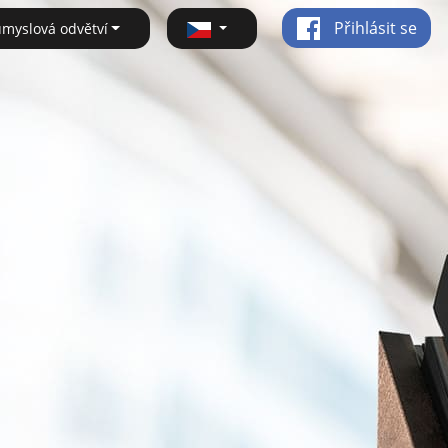
Přihlásit se
ůmyslová odvětví