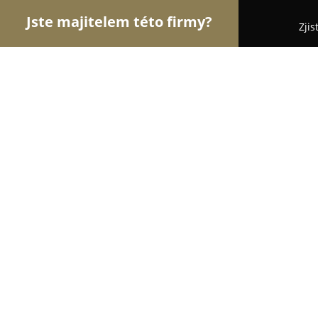
Jste majitelem této firmy?
Zjis
Orlové Motorismu
Autoservisy, Pneuservisy, Au
Auto Ideál Pejchar
8.9
(19)
Žďár nad Sázavou, Škrdlovice 222, Škrdlovice
Zobrazit telefonní číslo