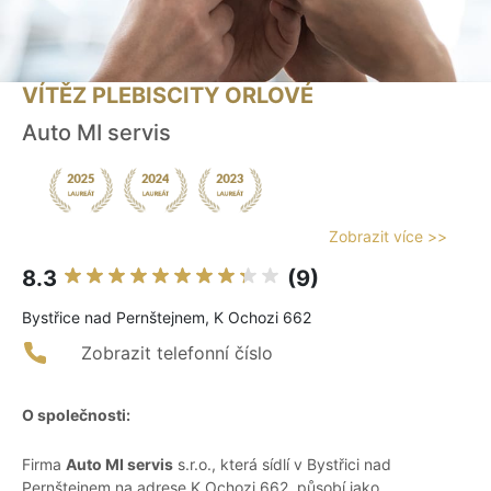
VÍTĚZ PLEBISCITY ORLOVÉ
Auto MI servis
Zobrazit více >>
8.3
(9)
Bystřice nad Pernštejnem, K Ochozi 662
Zobrazit telefonní číslo
O společnosti:
Firma
Auto MI servis
s.r.o., která sídlí v Bystřici nad
Pernštejnem na adrese K Ochozi 662, působí jako