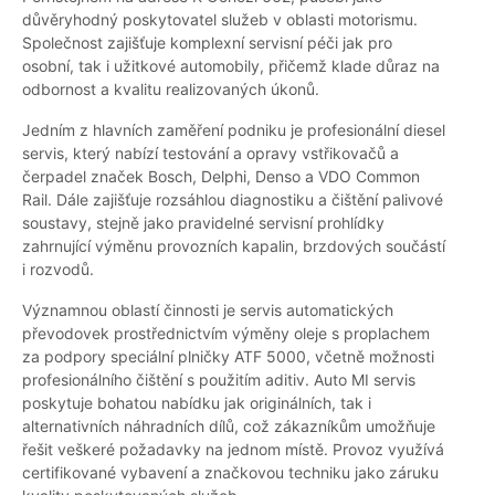
důvěryhodný poskytovatel služeb v oblasti motorismu.
Společnost zajišťuje komplexní servisní péči jak pro
osobní, tak i užitkové automobily, přičemž klade důraz na
odbornost a kvalitu realizovaných úkonů.
Jedním z hlavních zaměření podniku je profesionální diesel
servis, který nabízí testování a opravy vstřikovačů a
čerpadel značek Bosch, Delphi, Denso a VDO Common
Rail. Dále zajišťuje rozsáhlou diagnostiku a čištění palivové
soustavy, stejně jako pravidelné servisní prohlídky
zahrnující výměnu provozních kapalin, brzdových součástí
i rozvodů.
Významnou oblastí činnosti je servis automatických
převodovek prostřednictvím výměny oleje s proplachem
za podpory speciální plničky ATF 5000, včetně možnosti
profesionálního čištění s použitím aditiv. Auto MI servis
poskytuje bohatou nabídku jak originálních, tak i
alternativních náhradních dílů, což zákazníkům umožňuje
řešit veškeré požadavky na jednom místě. Provoz využívá
certifikované vybavení a značkovou techniku jako záruku