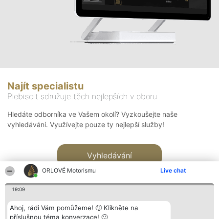
Najít specialistu
Plebiscit sdružuje těch nejlepších v oboru
Hledáte odborníka ve Vašem okolí? Vyzkoušejte naše
vyhledávání. Využívejte pouze ty nejlepší služby!
Vyhledávání
ORLOVÉ Motorismu
Live chat
19:09
Ahoj, rádi Vám pomůžeme! 🙂 Klikněte na
příslušnou téma konverzace! 🙂