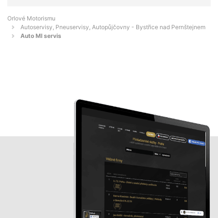
Orlové Motorismu
Autoservisy, Pneuservisy, Autopůjčovny - Bystřice nad Pernštejnem
Auto MI servis