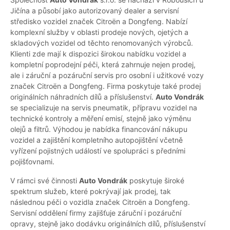
Jičína a působí jako autorizovaný dealer a servisní
středisko vozidel značek Citroën a Dongfeng. Nabízí
komplexní služby v oblasti prodeje nových, ojetých a
skladových vozidel od těchto renomovaných výrobců.
Klienti zde mají k dispozici širokou nabídku vozidel a
kompletní poprodejní péči, která zahrnuje nejen prodej,
ale i záruční a pozáruční servis pro osobní i užitkové vozy
značek Citroën a Dongfeng. Firma poskytuje také prodej
originálních náhradních dílů a příslušenství.
Auto Vondrák
se specializuje na servis pneumatik, přípravu vozidel na
technické kontroly a měření emisí, stejně jako výměnu
olejů a filtrů. Výhodou je nabídka financování nákupu
vozidel a zajištění kompletního autopojištění včetně
vyřízení pojistných událostí ve spolupráci s předními
pojišťovnami.
V rámci své činnosti
Auto Vondrák
poskytuje široké
spektrum služeb, které pokrývají jak prodej, tak
následnou péči o vozidla značek Citroën a Dongfeng.
Servisní oddělení firmy zajišťuje záruční i pozáruční
opravy, stejně jako dodávku originálních dílů, příslušenství