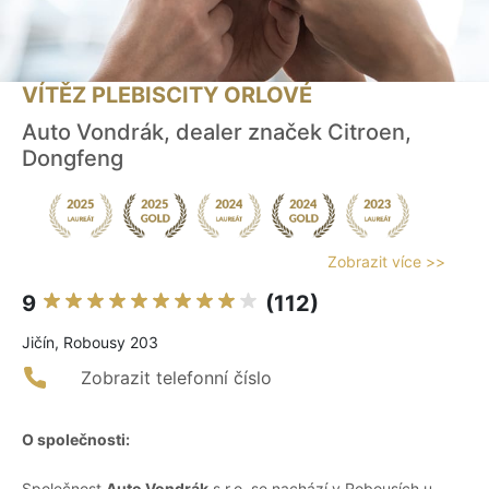
VÍTĚZ PLEBISCITY ORLOVÉ
Auto Vondrák, dealer značek Citroen,
Dongfeng
Zobrazit více >>
9
(112)
Jičín, Robousy 203
Zobrazit telefonní číslo
O společnosti:
Společnost
Auto Vondrák
s.r.o. se nachází v Robousích u