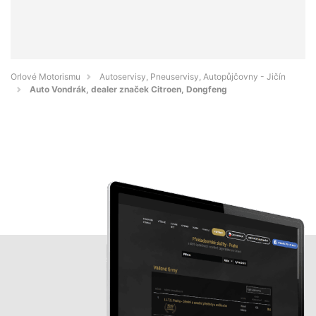
Orlové Motorismu
Autoservisy, Pneuservisy, Autopůjčovny - Jičín
Auto Vondrák, dealer značek Citroen, Dongfeng