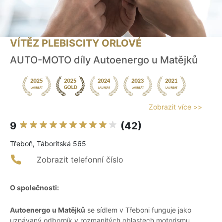
VÍTĚZ PLEBISCITY ORLOVÉ
AUTO-MOTO díly Autoenergo u Matějků
Zobrazit více >>
9
(42)
Třeboň, Táboritská 565
Zobrazit telefonní číslo
O společnosti:
Autoenergo u Matějků
se sídlem v Třeboni funguje jako
uznávaný odborník v rozmanitých oblastech motorismu.