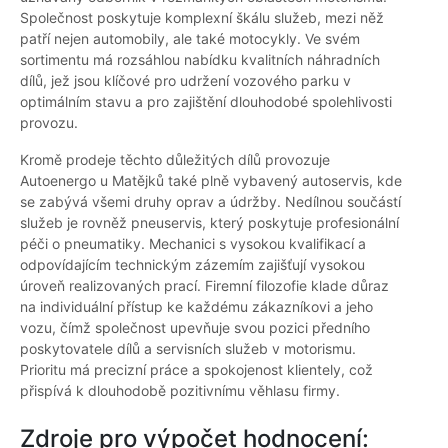
Společnost poskytuje komplexní škálu služeb, mezi něž
patří nejen automobily, ale také motocykly. Ve svém
sortimentu má rozsáhlou nabídku kvalitních náhradních
dílů, jež jsou klíčové pro udržení vozového parku v
optimálním stavu a pro zajištění dlouhodobé spolehlivosti
provozu.
Kromě prodeje těchto důležitých dílů provozuje
Autoenergo u Matějků také plně vybavený autoservis, kde
se zabývá všemi druhy oprav a údržby. Nedílnou součástí
služeb je rovněž pneuservis, který poskytuje profesionální
péči o pneumatiky. Mechanici s vysokou kvalifikací a
odpovídajícím technickým zázemím zajišťují vysokou
úroveň realizovaných prací. Firemní filozofie klade důraz
na individuální přístup ke každému zákazníkovi a jeho
vozu, čímž společnost upevňuje svou pozici předního
poskytovatele dílů a servisních služeb v motorismu.
Prioritu má precizní práce a spokojenost klientely, což
přispívá k dlouhodobě pozitivnímu věhlasu firmy.
Zdroje pro výpočet hodnocení: