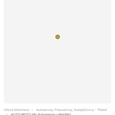
Orlové Motorismu
Autoservisy, Pneuservisy, Autopůjčovny - Třeboň
AUTO-MOTO díly Autoenergo u Matějků