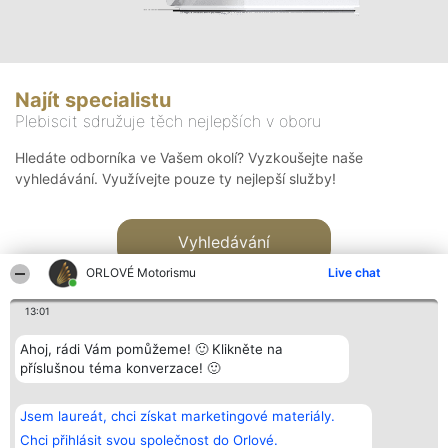
Najít specialistu
Plebiscit sdružuje těch nejlepších v oboru
Hledáte odborníka ve Vašem okolí? Vyzkoušejte naše
vyhledávání. Využívejte pouze ty nejlepší služby!
Vyhledávání
ORLOVÉ Motorismu
Live chat
13:01
Ahoj, rádi Vám pomůžeme! 🙂 Klikněte na
příslušnou téma konverzace! 🙂
Organizátor hlasování
Plebiscyt
Kontakt
Bright Side Solutions sp. z o.
Vítězové
Kontakt
Jsem laureát, chci získat marketingové materiály.
o. sp. k.
Seznam všech
ul. Ruska 22
laureátů
Chci přihlásit svou společnost do Orlové.