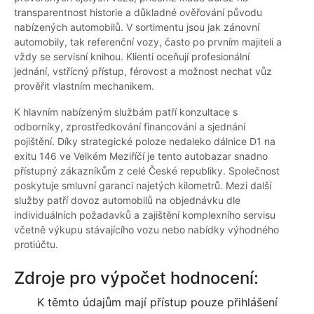
transparentnost historie a důkladné ověřování původu
nabízených automobilů. V sortimentu jsou jak zánovní
automobily, tak referenční vozy, často po prvním majiteli a
vždy se servisní knihou. Klienti oceňují profesionální
jednání, vstřícný přístup, férovost a možnost nechat vůz
prověřit vlastním mechanikem.
K hlavním nabízeným službám patří konzultace s
odborníky, zprostředkování financování a sjednání
pojištění. Díky strategické poloze nedaleko dálnice D1 na
exitu 146 ve Velkém Meziříčí je tento autobazar snadno
přístupný zákazníkům z celé České republiky. Společnost
poskytuje smluvní garanci najetých kilometrů. Mezi další
služby patří dovoz automobilů na objednávku dle
individuálních požadavků a zajištění komplexního servisu
včetně výkupu stávajícího vozu nebo nabídky výhodného
protiúčtu.
Zdroje pro výpočet hodnocení:
K těmto údajům mají přístup pouze přihlášení