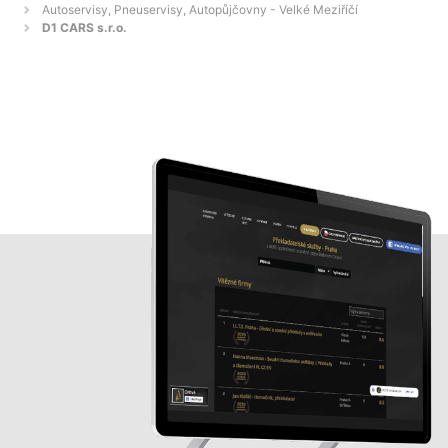
Autoservisy, Pneuservisy, Autopůjčovny - Velké Meziříčí
D1 CARS s.r.o.