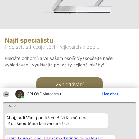
Najít specialistu
Plebiscit sdružuje těch nejlepších v oboru
Hledáte odborníka ve Vašem okolí? Vyzkoušejte naše
vyhledávání. Využívejte pouze ty nejlepší služby!
Vyhledávání
ORLOVÉ Motorismu
Live chat
02:28
Ahoj, rádi Vám pomůžeme! 🙂 Klikněte na
příslušnou téma konverzace! 🙂
Organizátor hlasování
Plebiscyt
Kontakt
Bright Side Solutions sp. z o.
Vítězové
Kontakt
Jsem laureát, chci získat marketingové materiály.