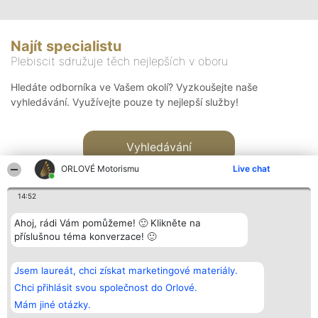
Najít specialistu
Plebiscit sdružuje těch nejlepších v oboru
Hledáte odborníka ve Vašem okolí? Vyzkoušejte naše
vyhledávání. Využívejte pouze ty nejlepší služby!
Vyhledávání
ORLOVÉ Motorismu
Live chat
14:52
Ahoj, rádi Vám pomůžeme! 🙂 Klikněte na
příslušnou téma konverzace! 🙂
Organizátor hlasování
Plebiscyt
Kontakt
Bright Side Solutions sp. z o.
Vítězové
Kontakt
Jsem laureát, chci získat marketingové materiály.
o. sp. k.
Seznam všech
ul. Ruska 22
laureátů
Chci přihlásit svou společnost do Orlové.
Wrocław 50-079
Zásady
Mám jiné otázky.
KRS 0000749100 | Regon
Pravidla
381313360 | NIP 8943132676
Zásady